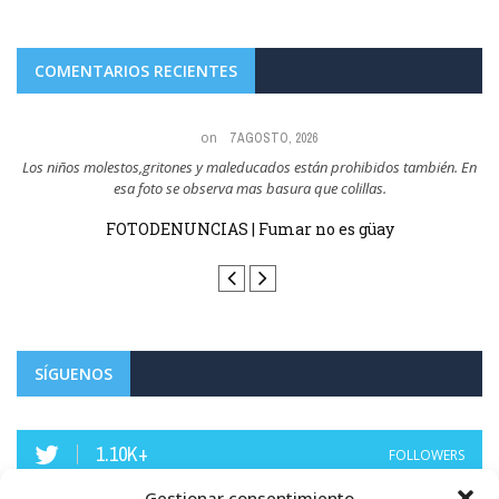
COMENTARIOS RECIENTES
on
7 AGOSTO, 2026
a,
Los niños molestos,gritones y maleducados están prohibidos también. En
esa foto se observa mas basura que colillas.
sin
FOTODENUNCIAS | Fumar no es güay
SÍGUENOS
1.10K+
FOLLOWERS
Gestionar consentimiento