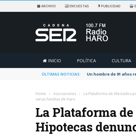
ARCHIVO
ENCUESTAS
PUBLICIDAD
E
INICIO
POLÍTICA
CULTURA
ÚLTIMAS NOTICIAS:
Un hombre de 91 años re
Home
›
Asociaciones
›
La Plataforma de Afectados por
varias familias de Haro
La Plataforma de 
Hipotecas denunci