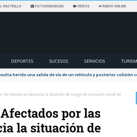
L RASTRILLO
FOTODENUNCIAS
VÍDEOS
RADIO ONLINE
DEPORTES
SUCESOS
SERVICIOS
TURIS
sulta herido una salida de vía de un vehículo y posterior colisión
 las Hipotecas denuncia la situación de riesgo de exclusión social de
Afectados por las
a la situación de