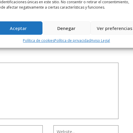
..
Los afectados por la urbanización de la
 identificaciones únicas en este sitio. No consentir o retirar el consentimiento,
de afectar negativamente a ciertas características y funciones.
...
Aceptar
Denegar
Ver preferencias
Política de cookies
Política de privacidad
Aviso Legal