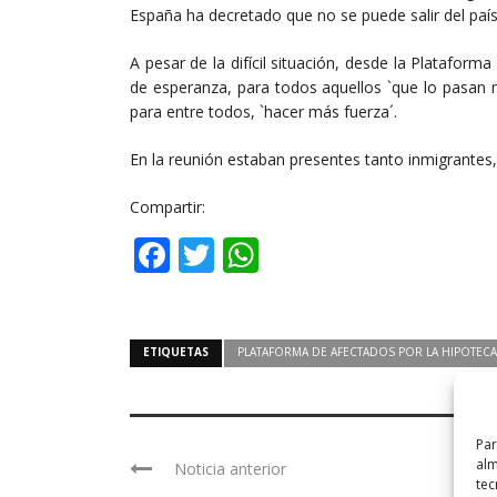
España ha decretado que no se puede salir del país 
A pesar de la difícil situación, desde la Platafor
de esperanza, para todos aquellos `que lo pasan 
para entre todos, `hacer más fuerza´.
En la reunión estaban presentes tanto inmigrantes
Compartir:
Facebook
Twitter
WhatsApp
ETIQUETAS
PLATAFORMA DE AFECTADOS POR LA HIPOTECA
Par
alm
Noticia anterior
tec