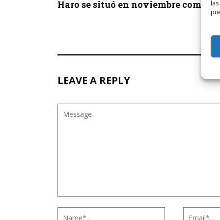
Haro se situó en noviembre como la .
las
pue
LEAVE A REPLY