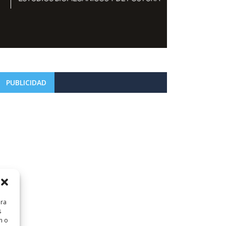
PUBLICIDAD
ara
s
n o