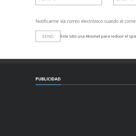
Notificarme vía correo electrónico cuando el come
Este sitio usa Akismet para reducir el sp
PUBLICIDAD