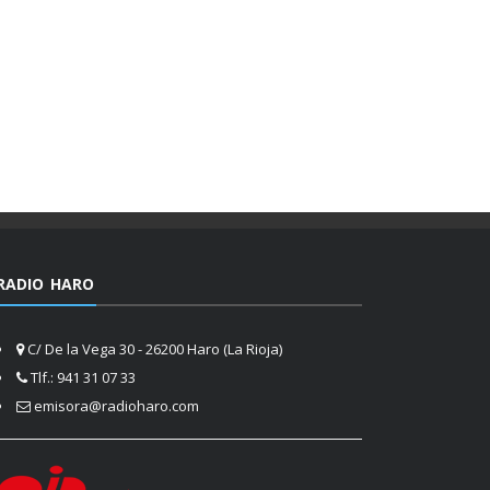
RADIO HARO
C/ De la Vega 30 - 26200 Haro (La Rioja)
Tlf.: 941 31 07 33
emisora@radioharo.com