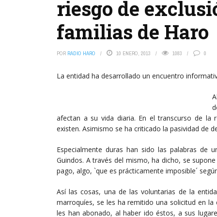
riesgo de exclusi
familias de Haro
POR
RADIO HARO
10 ENERO, 2013
1083
0
La entidad ha desarrollado un encuentro informativ
A
d
afectan a su vida diaria. En el transcurso de la
existen. Asimismo se ha criticado la pasividad de 
Especialmente duras han sido las palabras de u
Guindos. A través del mismo, ha dicho, se supone
pago, algo, `que es prácticamente imposible´ según
Así las cosas, una de las voluntarias de la en
marroquíes, se les ha remitido una solicitud en la
les han abonado, al haber ido éstos, a sus lugare