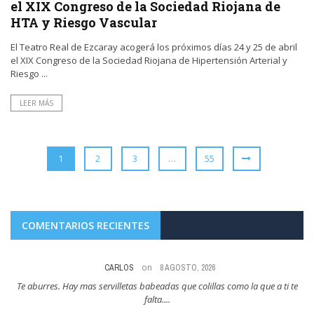
el XIX Congreso de la Sociedad Riojana de
HTA y Riesgo Vascular
El Teatro Real de Ezcaray acogerá los próximos días 24 y 25 de abril
el XIX Congreso de la Sociedad Riojana de Hipertensión Arterial y
Riesgo ...
LEER MÁS
1
2
3
…
55
COMENTARIOS RECIENTES
on
8 AGOSTO, 2026
te
Y esto es como cuando pensaban que la hosteleria tendria que cerrar por
N
no dejar fumar ...