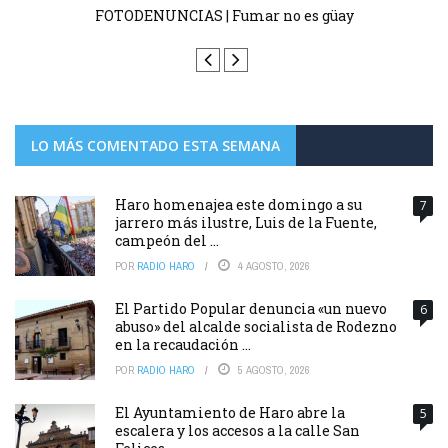
FOTODENUNCIAS | Fumar no es güay
LO MÁS COMENTADO ESTA SEMANA
Haro homenajea este domingo a su
7
jarrero más ilustre, Luis de la Fuente,
campeón del ...
POR
RADIO HARO
4 AGOSTO, 2026
El Partido Popular denuncia «un nuevo
6
abuso» del alcalde socialista de Rodezno
en la recaudación ...
POR
RADIO HARO
5 AGOSTO, 2026
El Ayuntamiento de Haro abre la
5
escalera y los accesos a la calle San