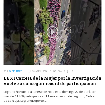
POR
RADIO HARO
20 ABRIL, 2026
564
0
La XI Carrera de la Mujer por la Investigación
vuelve a conseguir récord de participación
Logroño ha vuelto a teñirse de rosa este domingo 27 de abril, con
más de 11.400 participantes. El Ayuntamiento de Logroño, Gobierno
de La Rioja, LogroñoDeporte, ...