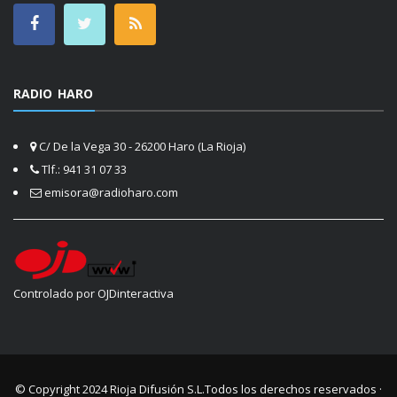
RADIO HARO
C/ De la Vega 30 - 26200 Haro (La Rioja)
Tlf.: 941 31 07 33
emisora@radioharo.com
Controlado por OJDinteractiva
© Copyright 2024
Rioja Difusión S.L.
Todos los derechos reservados ·