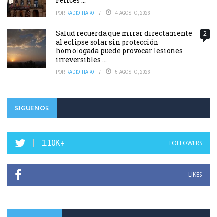
Felices ...
POR
RADIO HARO
4 AGOSTO, 2026
Salud recuerda que mirar directamente
2
al eclipse solar sin protección
homologada puede provocar lesiones
irreversibles ...
POR
RADIO HARO
5 AGOSTO, 2026
SIGUENOS
1.10K+
FOLLOWERS
LIKES