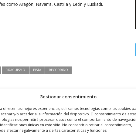
fes como Aragón, Navarra, Castilla y León y Euskadi.
PIRAGÜISMO
PISTA
RECORRIDO
Gestionar consentimiento
a ofrecer las mejores experiencias, utilizamos tecnologías como las cookies p
Siguiente noticia
acenar y/o acceder a la información del dispositivo. El consentimiento de esta
nologías nos permitirá procesar datos como el comportamiento de navegació
...
El 30 de abril se disputa la ...
 identificaciones únicas en este sitio. No consentir o retirar el consentimiento,
de afectar negativamente a ciertas características y funciones.