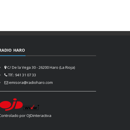
RADIO HARO
C/ De la Vega 30 - 26200 Haro (La Rioja)
Tlf.: 941 31 07 33
emisora@radioharo.com
Controlado por OJDinteractiva