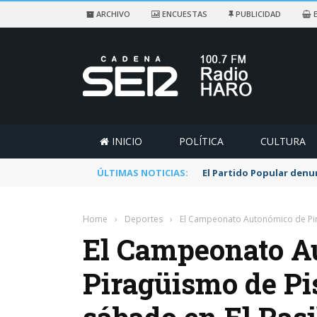
ARCHIVO
ENCUESTAS
PUBLICIDAD
E
INICIO
POLÍTICA
CULTURA
ÚLTIMAS NOTICIAS:
El Partido Popular denu
Home
›
Deportes
›
El Campeonato Autonómico de Pira
El Campeonato A
Piragüismo de Pis