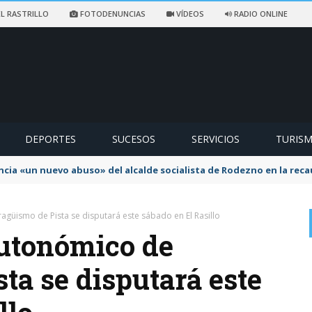
L RASTRILLO
FOTODENUNCIAS
VÍDEOS
RADIO ONLINE
DEPORTES
SUCESOS
SERVICIOS
TURIS
ncia «un nuevo abuso» del alcalde socialista de Rodezno en la reca
güismo de Pista se disputará este sábado en El Rasillo
utonómico de
ta se disputará este