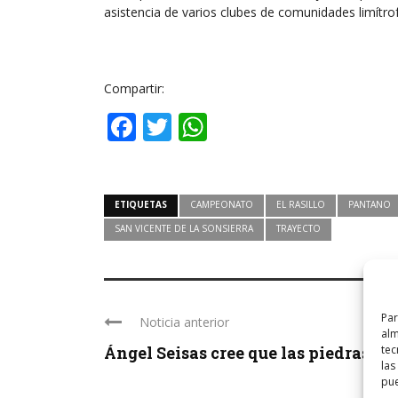
asistencia de varios clubes de comunidades limítro
Compartir:
Facebook
Twitter
WhatsApp
ETIQUETAS
CAMPEONATO
EL RASILLO
PANTANO
SAN VICENTE DE LA SONSIERRA
TRAYECTO
Par
Noticia anterior
alm
tec
Ángel Seisas cree que las piedras que 
las
pue