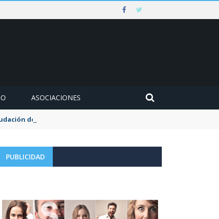
MO
ASOCIACIONES
udación de la tasa de aguas y basuras
PUBLICIDAD