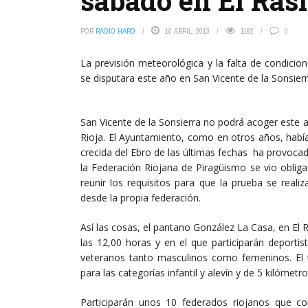
sábado en El Rasi
POR
RADIO HARO
10 ABRIL, 2013
1162
0
La previsión meteorológica y la falta de condic
se disputara este año en San Vicente de la Sonsierr
San Vicente de la Sonsierra no podrá acoger este
Rioja. El Ayuntamiento, como en otros años, había
crecida del Ebro de las últimas fechas ha provoc
la Federación Riojana de Piragüismo se vio oblig
reunir los requisitos para que la prueba se real
desde la propia federación.
Así las cosas, el pantano González La Casa, en E
las 12,00 horas y en el que participarán deportista
veteranos tanto masculinos como femeninos. El t
para las categorías infantil y alevín y de 5 kilómetr
Participarán unos 10 federados riojanos que co