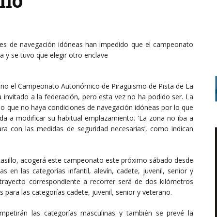
llo
iones de navegación idóneas han impedido que el campeonato
a y se tuvo que elegir otro enclave
 año el Campeonato Autonómico de Piragüismo de Pista de La
 invitado a la federación, pero esta vez no ha podido ser. La
ado que no haya condiciones de navegación idóneas por lo que
ada a modificar su habitual emplazamiento. ‘La zona no iba a
izara con las medidas de seguridad necesarias’, como indican
l Rasillo, acogerá este campeonato este próximo sábado desde
s en las categorías infantil, alevín, cadete, juvenil, senior y
rayecto correspondiente a recorrer será de dos kilómetros
os para las categorías cadete, juvenil, senior y veterano.
mpetirán las categorías masculinas y también se prevé la