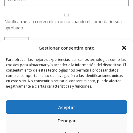
Notificarme vía correo electrónico cuando el comentario sea
aprobado.
Este sitio usa Akismet para reducir el spam.
Aprende
Gestionar consentimiento
cómo se procesan los datos de tus comentarios.
Para ofrecer las mejores experiencias, utilizamos tecnologías como las
cookies para almacenar y/o acceder a la información del dispositivo. El
consentimiento de estas tecnologías nos permitirá procesar datos
PUBLICIDAD
como el comportamiento de navegación o las identificaciones únicas
en este sitio. No consentir o retirar el consentimiento, puede afectar
negativamente a ciertas características y funciones.
Aceptar
Denegar