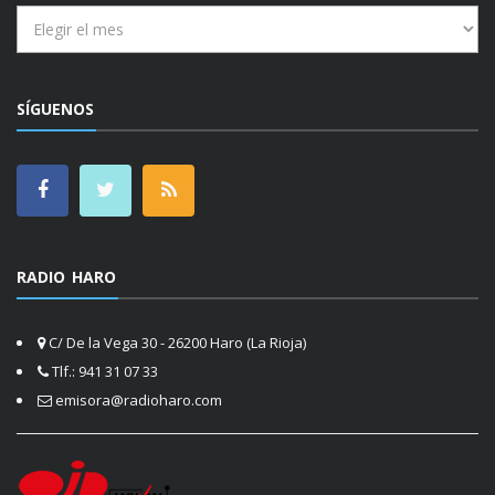
Archivos
SÍGUENOS
RADIO HARO
C/ De la Vega 30 - 26200 Haro (La Rioja)
Tlf.: 941 31 07 33
emisora@radioharo.com