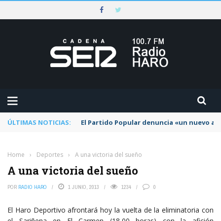
ÚLTIMAS NOTICIAS:
El Partido Popular denuncia «un nuevo abu
Home
›
Deportes
›
A una victoria del sueño
A una victoria del sueño
POR
RADIO HARO
1 JUNIO, 2013
1234
0
El Haro Deportivo afrontará hoy la vuelta de la eliminatoria con
el Sariñena en El Carmen (18,00 horas) con la afición