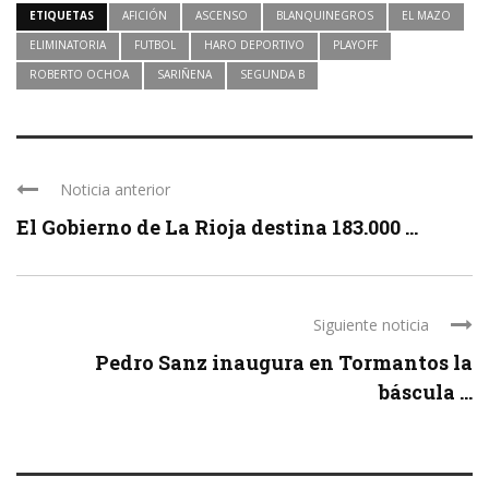
ETIQUETAS
AFICIÓN
ASCENSO
BLANQUINEGROS
EL MAZO
ELIMINATORIA
FUTBOL
HARO DEPORTIVO
PLAYOFF
ROBERTO OCHOA
SARIÑENA
SEGUNDA B
Noticia anterior
El Gobierno de La Rioja destina 183.000 ...
Siguiente noticia
Pedro Sanz inaugura en Tormantos la
báscula ...