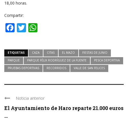
18,00 horas.
Compartir:
Facebook
Twitter
WhatsApp
ETIQUETAS
CAZA
CITAS
EL MAZO
FIESTAS DE JUNIO
PARQUE
PARQUE FÉLIX RODRÍGUEZ DE LA FUENTE
PESCA DEPORTIVA
PRUEBAS DEPORTIVAS
RECORRIDOS
VALLE DE SAN FELICES
Noticia anterior
El Ayuntamiento de Haro reparte 21.000 euros
...