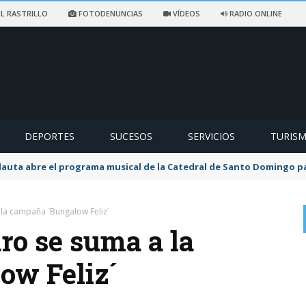
L RASTRILLO
FOTODENUNCIAS
VÍDEOS
RADIO ONLINE
DEPORTES
SUCESOS
SERVICIOS
TURIS
flauta abre el programa musical de la Catedral de Santo Domingo 
la campaña `Bungalow Feliz´
ro se suma a la
ow Feliz´