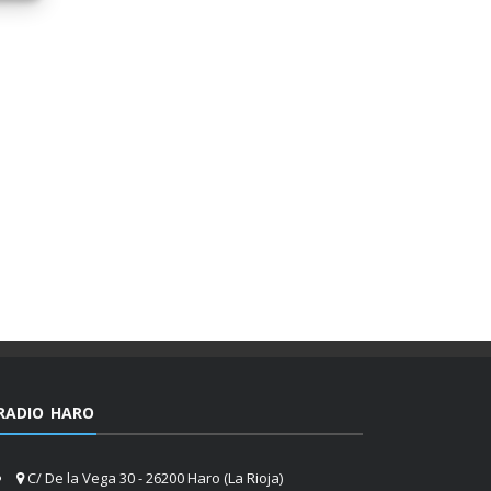
RADIO HARO
C/ De la Vega 30 - 26200 Haro (La Rioja)