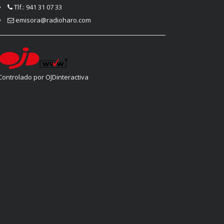
Tlf.: 941 31 07 33
emisora@radioharo.com
Controlado por OJDinteractiva