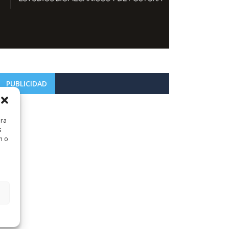
PUBLICIDAD
ara
s
n o