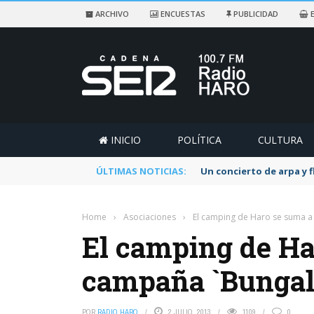
ARCHIVO
ENCUESTAS
PUBLICIDAD
E
INICIO
POLÍTICA
CULTURA
ÚLTIMAS NOTICIAS:
Un concierto de arpa y 
Home
›
Asociaciones
›
El camping de Haro se suma a 
El camping de Ha
campaña `Bungal
POR
RADIO HARO
2 JULIO, 2013
1109
0