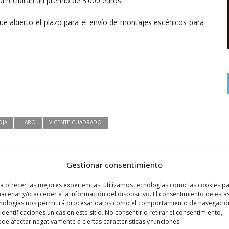
l recibirán un premio de 3.000 euros.
e abierto el plazo para el envío de montajes escénicos para
OJA
HARO
VICENTE CUADRADO
Gestionar consentimiento
Siguiente noticia
a ofrecer las mejores experiencias, utilizamos tecnologías como las cookies p
Una vuelta por Haro
acenar y/o acceder a la información del dispositivo. El consentimiento de esta
nologías nos permitirá procesar datos como el comportamiento de navegació
 identificaciones únicas en este sitio. No consentir o retirar el consentimiento,
de afectar negativamente a ciertas características y funciones.