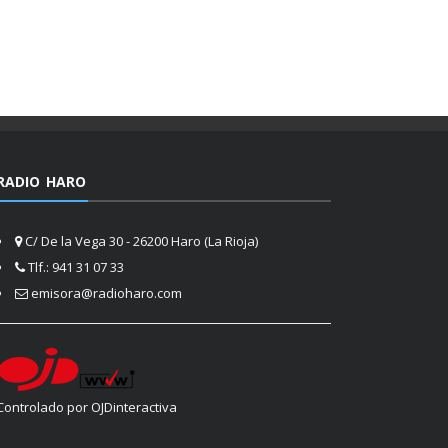
RADIO HARO
C/ De la Vega 30 - 26200 Haro (La Rioja)
Tlf.: 941 31 07 33
emisora@radioharo.com
Controlado por OJDinteractiva