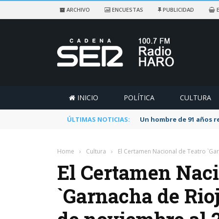
ARCHIVO
ENCUESTAS
PUBLICIDAD
E
INICIO
POLÍTICA
CULTURA
ÚLTIMAS NOTICIAS:
Un hombre de 91 años re
Home
›
Cultura
›
El Certamen Nacional de Teatro `Gar
El Certamen Naci
`Garnacha de Rioj