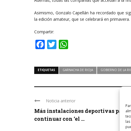
Además, todas las compañías que accedan a la fina
Asimismo, Gonzalo Capellán ha recordado que sigu
la edición amateur, que se celebrará en primavera.
Compartir:
Facebook
Twitter
WhatsApp
ETIQUETAS
GARNACHA DE RIOJA
GOBIERNO DE LA RI
Noticia anterior
Par
Más instalaciones deportivas para
alm
tec
continuar con ‘el ...
las
pue