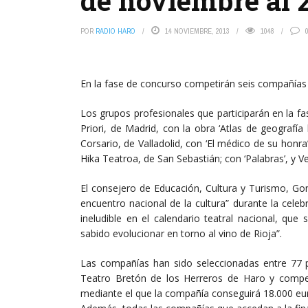
de noviembre al 
POR
RADIO HARO
14 NOVIEMBRE, 2013
1048
En la fase de concurso competirán seis compañías e
Los grupos profesionales que participarán en la fa
Priori, de Madrid, con la obra ‘Atlas de geografí
Corsario, de Valladolid, con ‘El médico de su honra
Hika Teatroa, de San Sebastián; con ‘Palabras’, y 
El consejero de Educación, Cultura y Turismo, Go
encuentro nacional de la cultura” durante la cele
ineludible en el calendario teatral nacional, q
sabido evolucionar en torno al vino de Rioja”.
Las compañías han sido seleccionadas entre 77 p
Teatro Bretón de los Herreros de Haro y compet
mediante el que la compañía conseguirá 18.000 euro