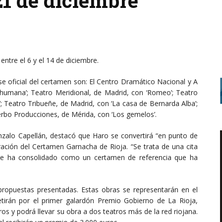
21 de diciembre
0
ntre el 6 y el 14 de diciembre.
se oficial del certamen son: El Centro Dramático Nacional y A
a humana’; Teatro Meridional, de Madrid, con ‘Romeo’; Teatro
’; Teatro Tribueñe, de Madrid, con ‘La casa de Bernarda Alba’;
Verbo Producciones, de Mérida, con ‘Los gemelos’.
nzalo Capellán, destacó que Haro se convertirá “en punto de
bración del Certamen Garnacha de Rioja. “Se trata de una cita
ue se ha consolidado como un certamen de referencia que ha
ropuestas presentadas. Estas obras se representarán en el
irán por el primer galardón Premio Gobierno de La Rioja,
s y podrá llevar su obra a dos teatros más de la red riojana.