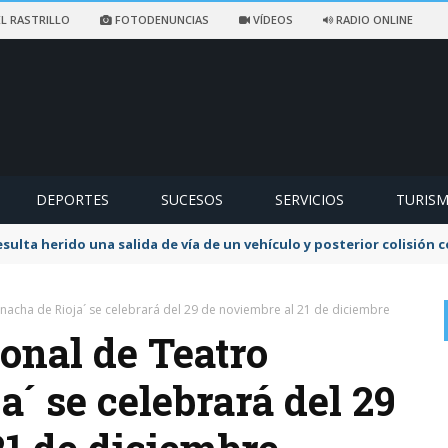
L RASTRILLO
FOTODENUNCIAS
VÍDEOS
RADIO ONLINE
DEPORTES
SUCESOS
SERVICIOS
TURIS
sulta herido una salida de vía de un vehículo y posterior colisión
nacha de Rioja´ se celebrará del 29 de noviembre al 21 de diciembre
onal de Teatro
a´ se celebrará del 29