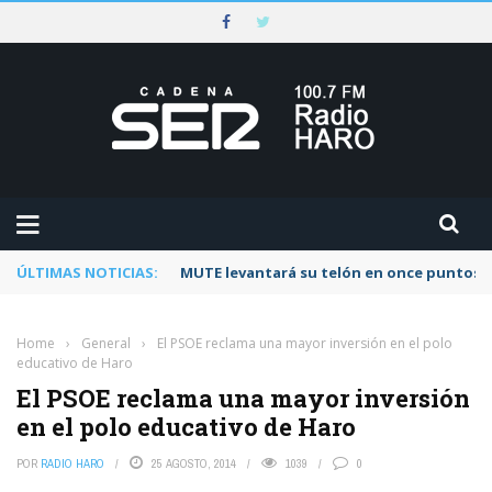
ÚLTIMAS NOTICIAS:
MUTE levantará su telón en once puntos d
Home
›
General
›
El PSOE reclama una mayor inversión en el polo
educativo de Haro
El PSOE reclama una mayor inversión
en el polo educativo de Haro
POR
RADIO HARO
25 AGOSTO, 2014
1039
0