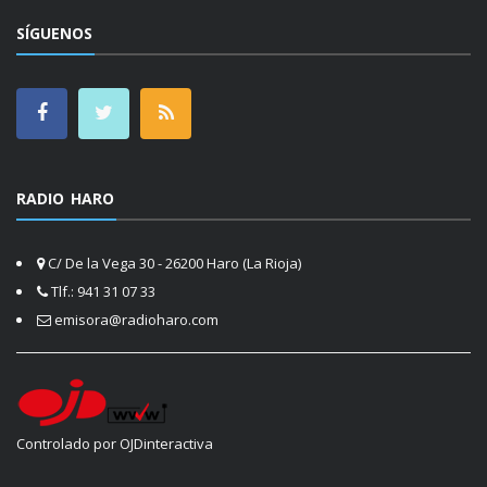
SÍGUENOS
RADIO HARO
C/ De la Vega 30 - 26200 Haro (La Rioja)
Tlf.: 941 31 07 33
emisora@radioharo.com
Controlado por OJDinteractiva