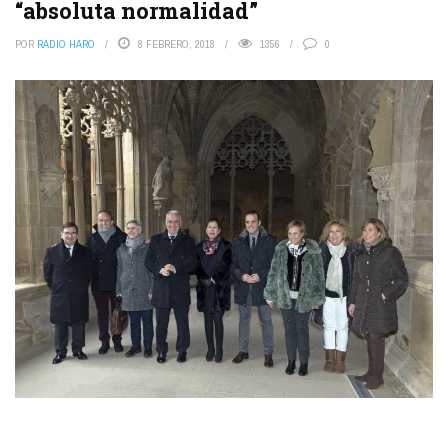
“absoluta normalidad”
POR
RADIO HARO
8 FEBRERO, 2018
1356
0