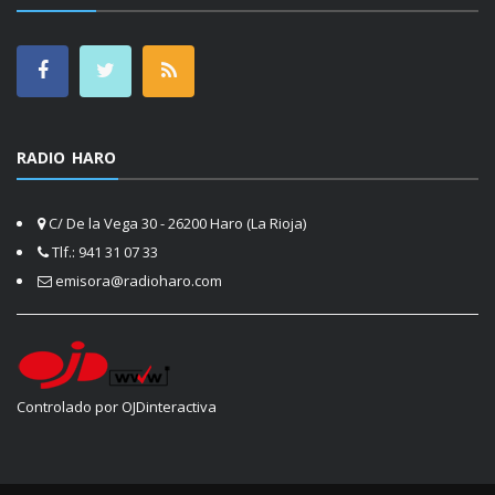
RADIO HARO
C/ De la Vega 30 - 26200 Haro (La Rioja)
Tlf.: 941 31 07 33
emisora@radioharo.com
Controlado por OJDinteractiva