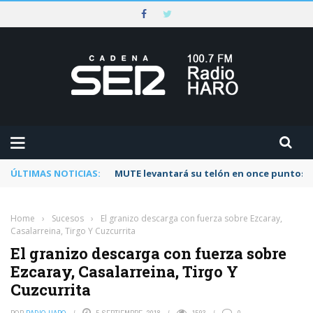
ÚLTIMAS NOTICIAS:
MUTE levantará su telón en once puntos d
Home
›
Sucesos
›
El granizo descarga con fuerza sobre Ezcaray,
Casalarreina, Tirgo Y Cuzcurrita
El granizo descarga con fuerza sobre
Ezcaray, Casalarreina, Tirgo Y
Cuzcurrita