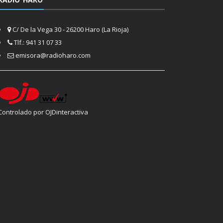
C/ De la Vega 30 - 26200 Haro (La Rioja)
Tlf.: 941 31 07 33
emisora@radioharo.com
Controlado por OJDinteractiva