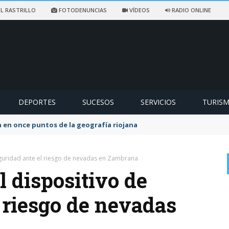
L RASTRILLO
FOTODENUNCIAS
VÍDEOS
RADIO ONLINE
DEPORTES
SUCESOS
SERVICIOS
TURIS
 en once puntos de la geografía riojana
seguridad ante el riesgo de nevadas en Zambrana
l dispositivo de
 riesgo de nevadas