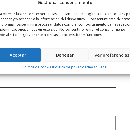
Gestionar consentimiento
a ofrecer las mejores experiencias, utilizamos tecnologías como las cookies p
acenar y/o acceder a la información del dispositivo. El consentimiento de esta
nologías nos permitirá procesar datos como el comportamiento de navegació
 identificaciones únicas en este sitio. No consentir o retirar el consentimiento,
de afectar negativamente a ciertas características y funciones.
Siguiente noticia
Aceptar
Denegar
Ver preferencias
El tripartito «reclama» al Gobierno de
La ...
Política de cookies
Política de privacidad
Aviso Legal