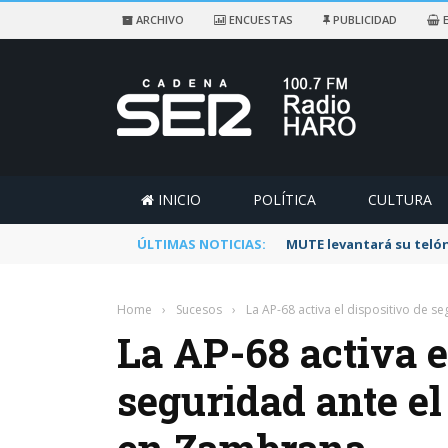
ARCHIVO
ENCUESTAS
PUBLICIDAD
E
INICIO
POLÍTICA
CULTURA
ÚLTIMAS NOTICIAS:
MUTE levantará su telón
Home
›
Sucesos
›
La AP-68 activa el dispositivo de 
La AP-68 activa e
seguridad ante el