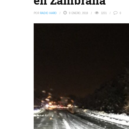
en Zambrana
POR
RADIO HARO
9 ENERO, 2019
1231
0