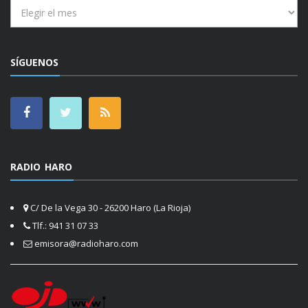
Archivos
SÍGUENOS
RADIO HARO
C/ De la Vega 30 - 26200 Haro (La Rioja)
Tlf.: 941 31 07 33
emisora@radioharo.com