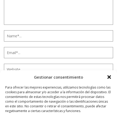
Gestionar consentimiento
Para ofrecer las mejores experiencias, utilizamos tecnologías como las
Notificarme vía correo electrónico cuando el comentario sea
cookies para almacenar y/o acceder a la información del dispositivo. El
aprobado.
consentimiento de estas tecnologías nos permitirá procesar datos
como el comportamiento de navegación o las identificaciones únicas
en este sitio. No consentir o retirar el consentimiento, puede afectar
Este sitio usa Akismet para reducir el spam.
Aprende
negativamente a ciertas características y funciones.
cómo se procesan los datos de tus comentarios.