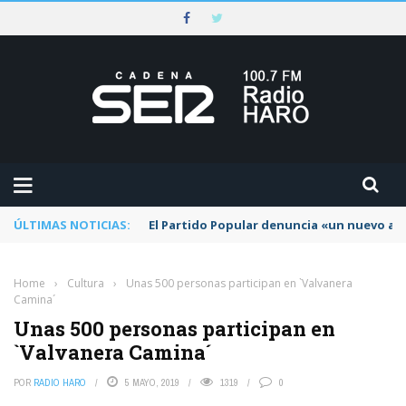
ÚLTIMAS NOTICIAS:
El Partido Popular denuncia «un nuevo abu
Home
›
Cultura
›
Unas 500 personas participan en `Valvanera
Camina´
Unas 500 personas participan en
`Valvanera Camina´
POR
RADIO HARO
5 MAYO, 2019
1319
0