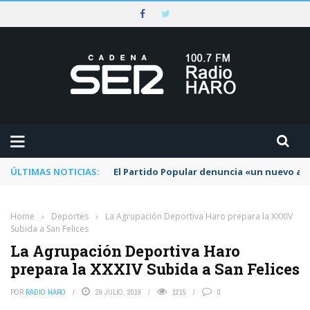
ÚLTIMAS NOTICIAS:
El Partido Popular denuncia «un nuevo abu
Home
›
Deportes
›
La Agrupación Deportiva Haro prepara la XXXIV
Subida a San Felices
La Agrupación Deportiva Haro
prepara la XXXIV Subida a San Felices
POR
RADIO HARO
29 JULIO, 2019
1215
0