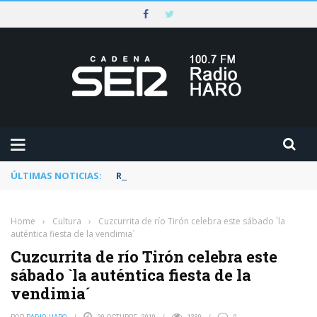
ÚLTIMAS NOTICIAS:
Rescatado un ciclista accidentado en un 
Home
›
Cultura
›
Cuzcurrita de río Tirón celebra este sábado `la
auténtica fiesta de la vendimia´
Cuzcurrita de río Tirón celebra este
sábado `la auténtica fiesta de la
vendimia´