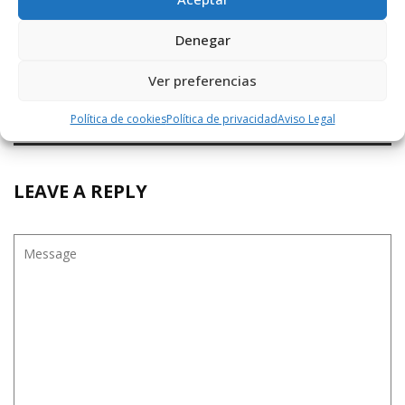
Denegar
Siguiente noticia
CCOO reclama que el instituto de Haro ...
Ver preferencias
Política de cookies
Política de privacidad
Aviso Legal
LEAVE A REPLY