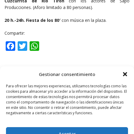
Cuzcurrita de Río Tirón
con los actores de Sapo
Producciones. (Aforo limitado a 80 personas).
20 h.-24h.
Fiesta de los 80′
con música en la plaza.
Compartir:
Facebook
Twitter
WhatsApp
ETIQUETAS
CUZCURRITA
Gestionar consentimiento
Para ofrecer las mejores experiencias, utilizamos tecnologías como las
cookies para almacenar y/o acceder a la información del dispositivo. El
consentimiento de estas tecnologías nos permitirá procesar datos
como el comportamiento de navegación o las identificaciones únicas
Noticia anterior
en este sitio. No consentir o retirar el consentimiento, puede afectar
negativamente a ciertas características y funciones.
Alonso: «Desde Ciudadanos (Cs) apostamos
por un ...
Aceptar