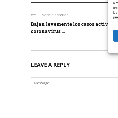
alm
tec
las
Noticia anterior
pue
Bajan levemente los casos activos d
coronavirus ...
LEAVE A REPLY