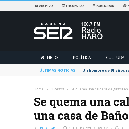
ARCHIVO
ENCUESTAS
PUBLICIDAD
E
INICIO
POLÍTICA
CULTURA
ÚLTIMAS NOTICIAS:
Un hombre de 91 años re
Home
›
Sucesos
›
Se quema una caldera de gasoil en
Se quema una cal
una casa de Baño
POR
RADIO HARO
6 FEBRERO, 2021
921
0