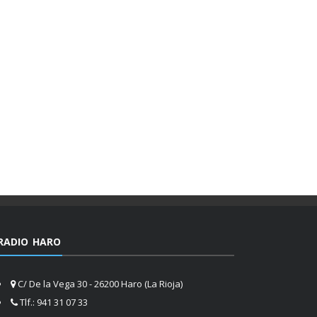
RADIO HARO
C/ De la Vega 30 - 26200 Haro (La Rioja)
Tlf.: 941 31 07 33