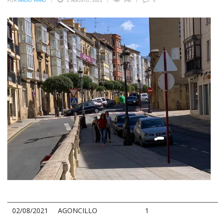
POR
RADIO HARO
2 AGOSTO, 2021
840
0
02/08/2021
AGONCILLO
1