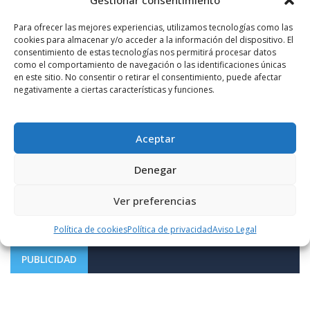
Gestionar consentimiento
Para ofrecer las mejores experiencias, utilizamos tecnologías como las
cookies para almacenar y/o acceder a la información del dispositivo. El
consentimiento de estas tecnologías nos permitirá procesar datos
como el comportamiento de navegación o las identificaciones únicas
en este sitio. No consentir o retirar el consentimiento, puede afectar
negativamente a ciertas características y funciones.
Notificarme vía correo electrónico cuando el comentario sea
Aceptar
aprobado.
Denegar
Este sitio usa Akismet para reducir el spam.
Aprende
cómo se procesan los datos de tus comentarios.
Ver preferencias
Política de cookies
Política de privacidad
Aviso Legal
PUBLICIDAD