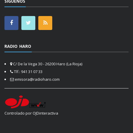
SÍGUENOS
RADIO HARO
C/ De la Vega 30 - 26200 Haro (La Rioja)
Tlf.: 941 31 07 33
emisora@radioharo.com
Controlado por OJDinteractiva