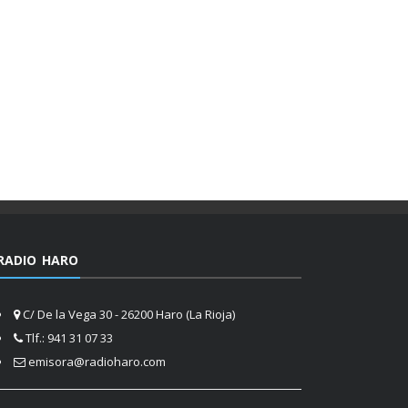
RADIO HARO
C/ De la Vega 30 - 26200 Haro (La Rioja)
Tlf.: 941 31 07 33
emisora@radioharo.com