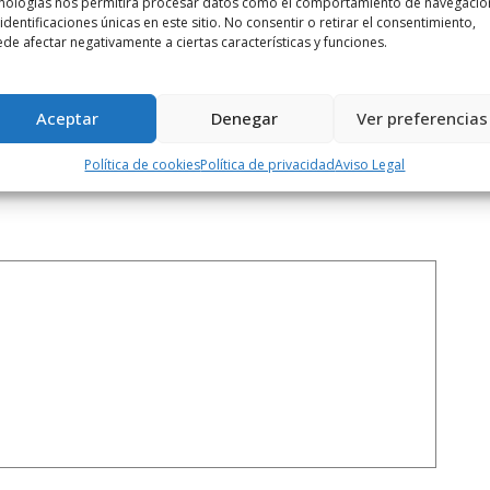
nologías nos permitirá procesar datos como el comportamiento de navegació
 identificaciones únicas en este sitio. No consentir o retirar el consentimiento,
Siguiente noticia
de afectar negativamente a ciertas características y funciones.
El Anguiano se impone al Alfaro en ...
Aceptar
Denegar
Ver preferencias
Política de cookies
Política de privacidad
Aviso Legal