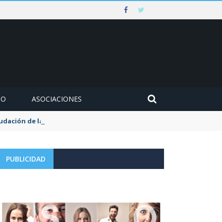
MO
ASOCIACIONES
udación de la tasa de aguas y basuras
PUBLICIDAD