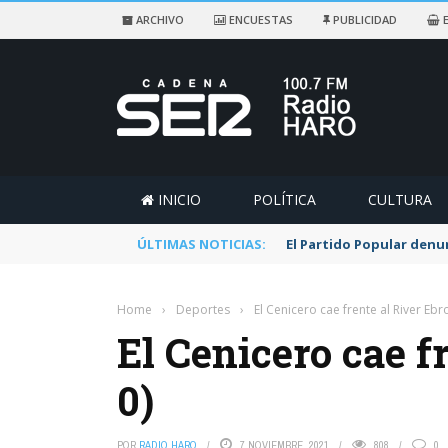
ARCHIVO
ENCUESTAS
PUBLICIDAD
E
INICIO
POLÍTICA
CULTURA
ÚLTIMAS NOTICIAS:
El Partido Popular denu
Home
›
Deportes
›
El Cenicero cae frente al River Ebro
El Cenicero cae fr
0)
POR
RADIO HARO
7 NOVIEMBRE, 2021
808
0