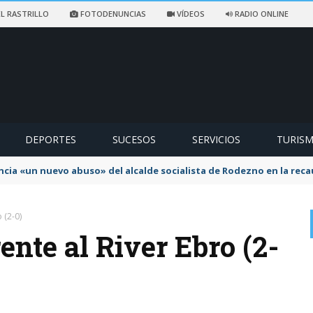
L RASTRILLO
FOTODENUNCIAS
VÍDEOS
RADIO ONLINE
DEPORTES
SUCESOS
SERVICIOS
TURIS
ncia «un nuevo abuso» del alcalde socialista de Rodezno en la reca
 (2-0)
ente al River Ebro (2-