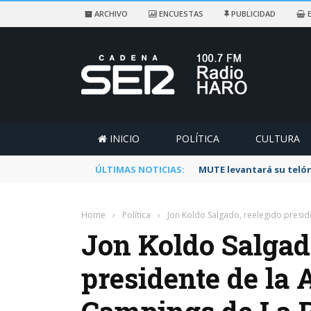
ARCHIVO
ENCUESTAS
PUBLICIDAD
E
INICIO
POLÍTICA
CULTURA
ÚLTIMAS NOTICIAS:
Rescatado un ciclista a
Home
›
Política
›
Jon Koldo Salgado, reelegido presid
Jon Koldo Salgad
presidente de la 