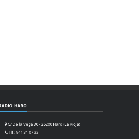
RADIO HARO
C/ De la Vega 30 - 26200 Haro (La Rioja)
Tlf.: 941 31 07 33