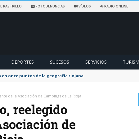
L RASTRILLO
FOTODENUNCIAS
VÍDEOS
RADIO ONLINE
DEPORTES
SUCESOS
SERVICIOS
TURIS
ccidentado en un sendero de Ezcaray
ente de la Asociación de Campings de La Rioja
o, reelegido
Asociación de