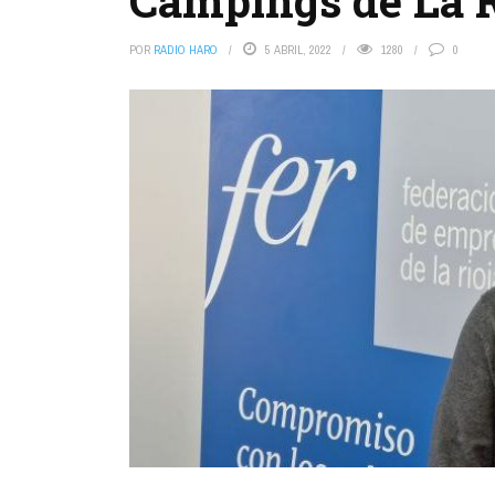
Campings de La R
POR
RADIO HARO
5 ABRIL, 2022
1280
0