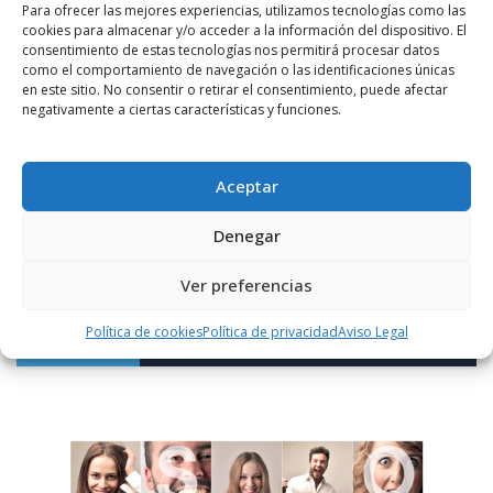
Para ofrecer las mejores experiencias, utilizamos tecnologías como las
cookies para almacenar y/o acceder a la información del dispositivo. El
consentimiento de estas tecnologías nos permitirá procesar datos
como el comportamiento de navegación o las identificaciones únicas
en este sitio. No consentir o retirar el consentimiento, puede afectar
negativamente a ciertas características y funciones.
Notificarme vía correo electrónico cuando el comentario sea
aprobado.
Aceptar
Este sitio usa Akismet para reducir el spam.
Aprende
Denegar
cómo se procesan los datos de tus comentarios.
Ver preferencias
Política de cookies
Política de privacidad
Aviso Legal
PUBLICIDAD