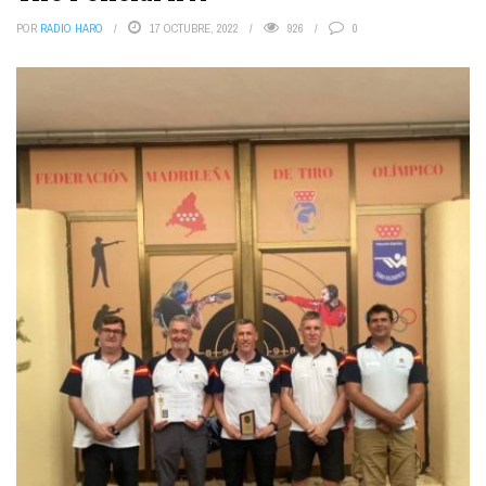
POR
RADIO HARO
17 OCTUBRE, 2022
926
0