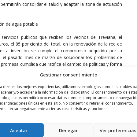
ermitirán consolidar el talud y adaptar la zona de actuación
ción de agua potable
servicios públicos que reciben los vecinos de Treviana, el
ros, el 85 por ciento del total, en la renovación de la red de
 esta inversión se cumple el compromiso adquirido por la
eu, el pasado mes de marzo de solucionar los problemas de
 promesa cumplida que ratifica el cambio de políticas y forma
Gestionar consentimiento
antes (145), Treviana ha reparado la solera en la calle La
a ofrecer las mejores experiencias, utilizamos tecnologías como las cookies p
mita Nuestra Señora de Junquera con la financiación que el
acenar y/o acceder a la información del dispositivo. El consentimiento de esta
s de 300 habitantes. Por último, y a través de las inversiones
nologías nos permitirá procesar datos como el comportamiento de navegació
 identificaciones únicas en este sitio. No consentir o retirar el consentimiento,
recibido del Gobierno de La Rioja 15.000 euros con los que ha
de afectar negativamente a ciertas características y funciones.
mejorando así la accesibilidad y seguridad para las personas
Aceptar
Denegar
Ver preferencias