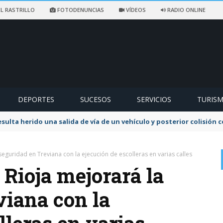
L RASTRILLO
FOTODENUNCIAS
VÍDEOS
RADIO ONLINE
DEPORTES
SUCESOS
SERVICIOS
TURIS
sulta herido una salida de vía de un vehículo y posterior colisión
seguridad en Treviana con la ejecución de escolleras en varias calles
 Rioja mejorará la
viana con la