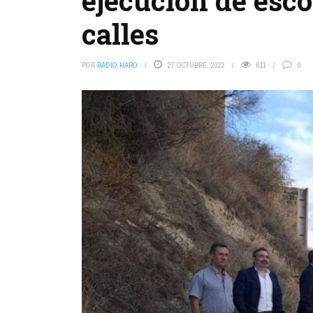
ejecución de esco
calles
POR
RADIO HARO
27 OCTUBRE, 2022
611
0