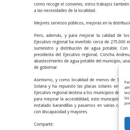
como recoge el convenio, estos trabajos también p
a las necesidades de la localidad.
Mejores servicios públicos, mejoras en la distribu
Pero, además, y para mejorar la calidad de los 
Ejecutivo regional ha invertido cerca de 275.000 eu
suministro y distribución de agua potable. Con
presidenta del Ejecutivo regional, Concha Andr
abastecimiento de agua potable del municipio, una
de gobernar.
Asimismo, y como localidad de menos de 300 habit
Par
Solana y ha repuesto las placas solares en la Er
alm
Ejecutivo regional destina a los municipios de meno
tec
las
para mejorar la accesibilidad, este municipio ha 
pue
instalado barandillas y pasamos en varias calles 
con discapacidad y mayores.
Compartir: