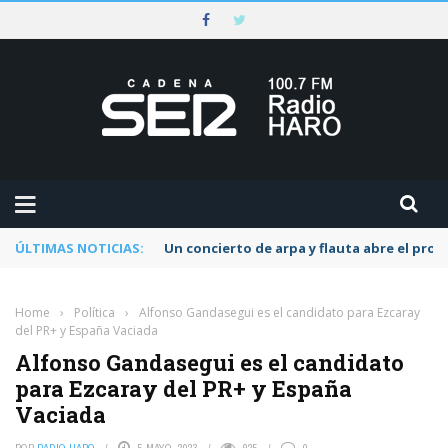
ÚLTIMAS NOTICIAS:
Un concierto de arpa y flauta abre el pr
Home
›
Política
›
Alfonso Gandasegui es el candidato para Ezcaray
del PR+ y España Vaciada
Alfonso Gandasegui es el candidato
para Ezcaray del PR+ y España
Vaciada