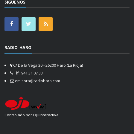
SÍGUENOS
RADIO HARO
C/ De la Vega 30 - 26200 Haro (La Rioja)
Tlf.: 941 31 07 33
emisora@radioharo.com
Controlado por OJDinteractiva