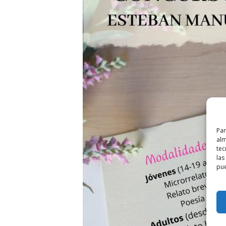
Par
alm
tec
las
pue