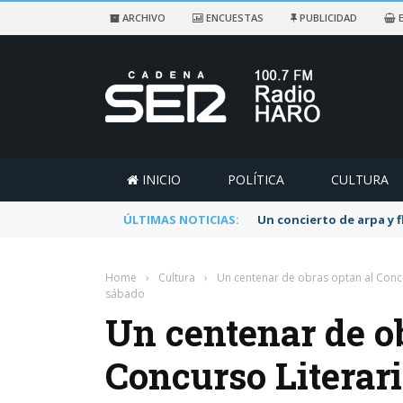
ARCHIVO
ENCUESTAS
PUBLICIDAD
E
INICIO
POLÍTICA
CULTURA
ÚLTIMAS NOTICIAS:
Un concierto de arpa y 
Home
›
Cultura
›
Un centenar de obras optan al Concu
sábado
Un centenar de o
Concurso Literar