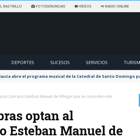
L RASTRILLO
FOTODENUNCIAS
VÍDEOS
RADIO ONLINE
DEPORTES
SUCESOS
SERVICIOS
TURIS
flauta abre el programa musical de la Catedral de Santo Domingo 
rso Literario Esteban Manuel de Villegas que se conceden este
bras optan al
io Esteban Manuel de