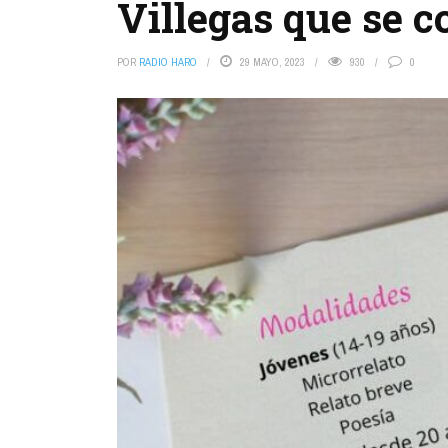
Villegas que se 
POR
RADIO HARO
29 MAYO, 2023
930
0