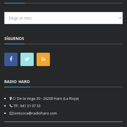
Archivos
SÍGUENOS
RADIO HARO
C/ De la Vega 30 - 26200 Haro (La Rioja)
Tlf.: 941 31 07 33
emisora@radioharo.com