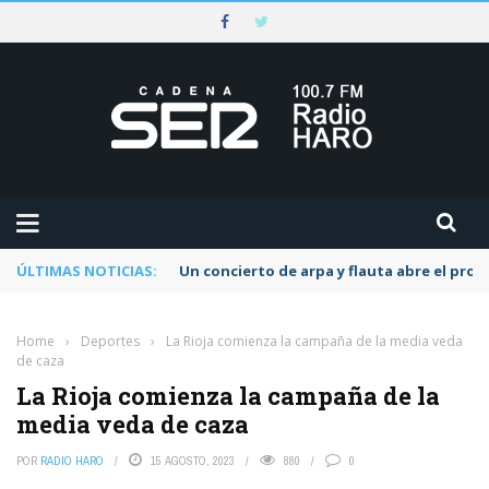
ÚLTIMAS NOTICIAS:
Un concierto de arpa y flauta abre el pr
Home
›
Deportes
›
La Rioja comienza la campaña de la media veda
de caza
La Rioja comienza la campaña de la
media veda de caza
POR
RADIO HARO
15 AGOSTO, 2023
880
0