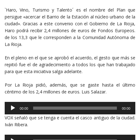
`Haro, Vino, Turismo y Talento´ es el nombre del Plan que
persigue «acercar el Barrio de la Estación al núcleo urbano de la
ciudad». Gracias a este convenio con el Gobierno de La Rioja,
Haro podrá recibir 2,4 millones de euros de Fondos Europeos.
de los 13,3 que le corresponden a la Comunidad Autónoma de
La Rioja.
En el pleno en el que se aprobó el acuerdo, el gesto que más se
repitió fue el de agradecimiento a todos los que han trabajado
para que esta iniciativa salga adelante.
Por La Rioja pidió, además, que se gaste hasta el último
céntimo de los 2,4 millones de euros. Luis Salazar.
Reproductor
00:00
00:00
de
VOX señaló que se tenga e cuenta el casco antiguo de la ciudad.
audio
Iván Ribera.
Reproductor