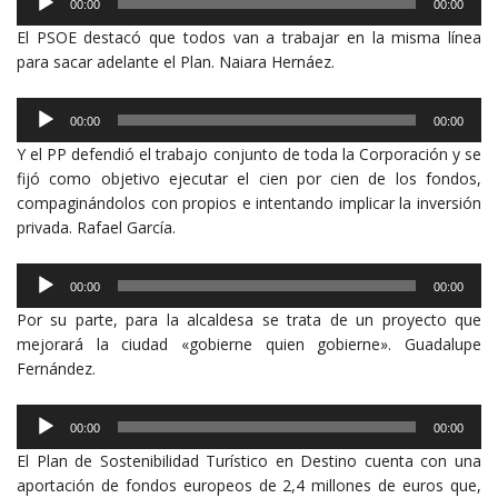
00:00
00:00
de
El PSOE destacó que todos van a trabajar en la misma línea
audio
para sacar adelante el Plan. Naiara Hernáez.
Reproductor
00:00
00:00
de
Y el PP defendió el trabajo conjunto de toda la Corporación y se
audio
fijó como objetivo ejecutar el cien por cien de los fondos,
compaginándolos con propios e intentando implicar la inversión
privada. Rafael García.
Reproductor
00:00
00:00
de
Por su parte, para la alcaldesa se trata de un proyecto que
audio
mejorará la ciudad «gobierne quien gobierne». Guadalupe
Fernández.
Reproductor
00:00
00:00
de
El Plan de Sostenibilidad Turístico en Destino cuenta con una
audio
aportación de fondos europeos de 2,4 millones de euros que,