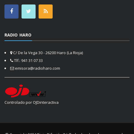
RADIO HARO
C/ De la Vega 30 - 26200 Haro (La Rioja)
Tlf.: 941 31 07 33
emisora@radioharo.com
Controlado por OJDinteractiva