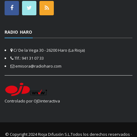
RADIO HARO
C/ De la Vega 30 - 26200 Haro (La Rioja)
Tlf.: 941 31 07 33
emisora@radioharo.com
Controlado por OJDinteractiva
© Copyright 2024
Rioja Difusión S.L.
Todos los derechos reservados ·