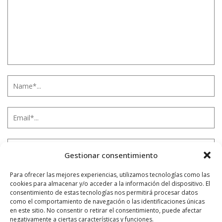
Gestionar consentimiento
Para ofrecer las mejores experiencias, utilizamos tecnologías como las
cookies para almacenar y/o acceder a la información del dispositivo. El
Notificarme vía correo electrónico cuando el comentario sea
consentimiento de estas tecnologías nos permitirá procesar datos
aprobado.
como el comportamiento de navegación o las identificaciones únicas
en este sitio. No consentir o retirar el consentimiento, puede afectar
negativamente a ciertas características y funciones.
Este sitio usa Akismet para reducir el spam.
Aprende