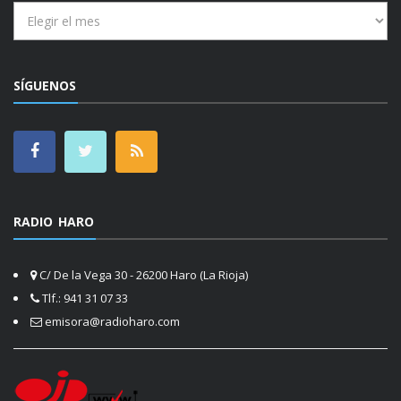
Archivos
SÍGUENOS
RADIO HARO
C/ De la Vega 30 - 26200 Haro (La Rioja)
Tlf.: 941 31 07 33
emisora@radioharo.com