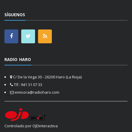
SÍGUENOS
RADIO HARO
C/ De la Vega 30 - 26200 Haro (La Rioja)
Tlf.: 941 31 07 33
emisora@radioharo.com
Controlado por OJDinteractiva