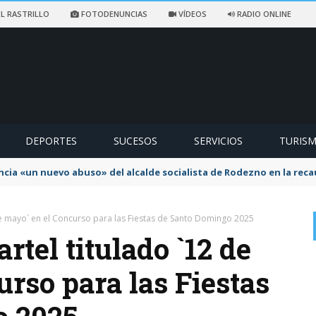
L RASTRILLO
FOTODENUNCIAS
VÍDEOS
RADIO ONLINE
DEPORTES
SUCESOS
SERVICIOS
TURIS
ncia «un nuevo abuso» del alcalde socialista de Rodezno en la reca
 de mayo´ en el Concurso para las Fiestas de Santo Domingo 2025
artel titulado `12 de
rso para las Fiestas