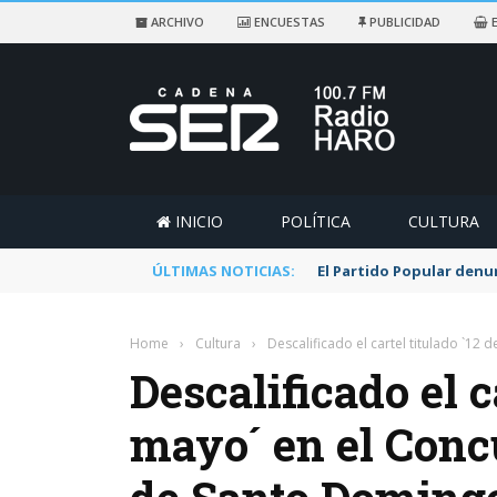
ARCHIVO
ENCUESTAS
PUBLICIDAD
E
INICIO
POLÍTICA
CULTURA
ÚLTIMAS NOTICIAS:
El Partido Popular denu
Home
›
Cultura
›
Descalificado el cartel titulado `12
Descalificado el c
mayo´ en el Concu