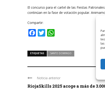
El concurso para el cartel de las Fiestas Patronale
continúan en la fase de votación popular. Animamos
Compartir:
Facebook
Twitter
WhatsApp
Par
alm
tec
las
pue
ETIQUETAS
SANTO DOMINGO
Noticia anterior
RiojaSkills 2025 acoge a más de 3.000 