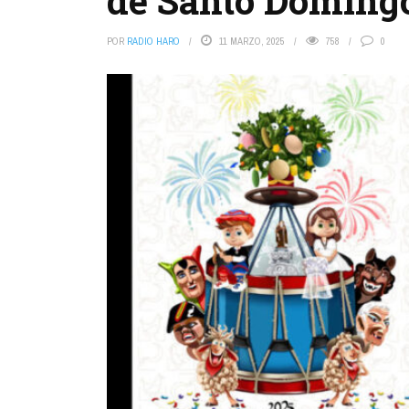
de Santo Doming
POR
RADIO HARO
11 MARZO, 2025
758
0