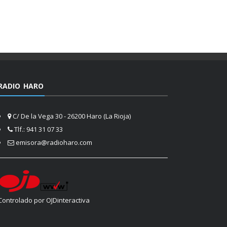
RADIO HARO
C/ De la Vega 30 - 26200 Haro (La Rioja)
Tlf.: 941 31 07 33
emisora@radioharo.com
Controlado por OJDinteractiva