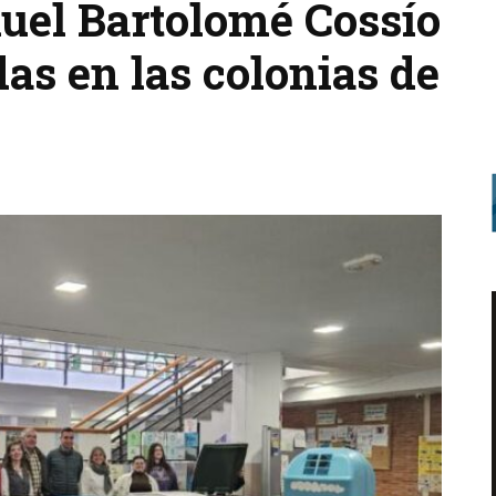
nuel Bartolomé Cossío
as en las colonias de