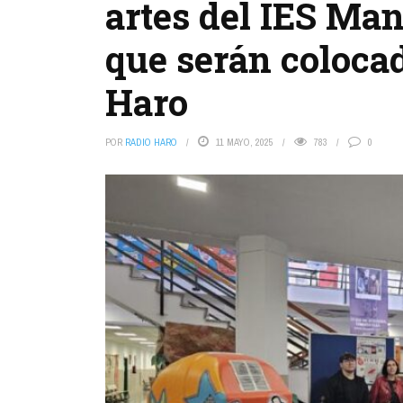
artes del IES Ma
que serán colocad
Haro
POR
RADIO HARO
11 MAYO, 2025
783
0