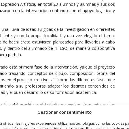
e Expresión Artística, en total 23 alumnos y alumnas y sus dos
nzaron con la intervención contando con el apoyo logístico y
una lluvia de ideas surgidas de la investigación en diferentes
ente y con la propia localidad, y una vez elegido el tema,
 de bachillerato estuvieron planteados para llevarlos a cabo
s, y dentro del alumnado de 4º ESO, de manera colaborativa
era partida.
ado esta primera fase de la intervención, ya que el proyecto
ado trabando conceptos de dibujo, composición, teoría del
dos en el proceso creativo, así como las diferentes fases que
mitiendo a su profesoras adaptar los distintos contenidos de
uidad y el buen desarrollo de su formación académica.
 la colaboración y el trabajo en equipo, tomando en las
 y fomentando la ayuda entre compañeros. En detalle, se han
Gestionar consentimiento
litados para alimentar a las colonias de gatos, inspiradas en
a ofrecer las mejores experiencias, utilizamos tecnologías como las cookies p
as luces, el paisaje o la música y otras dos, habilitados como
acenar y/o acceder a la información del dispositivo. El consentimiento de esta