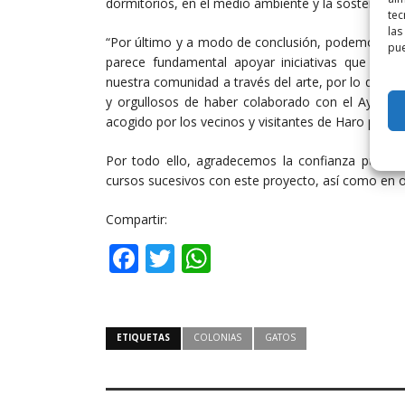
dormitorios, en el medio ambiente y la sostenibilida
tec
las
“Por último y a modo de conclusión, podemos resa
pue
parece fundamental apoyar iniciativas que impu
nuestra comunidad a través del arte, por lo que
y orgullosos de haber colaborado con el Ayunta
acogido por los vecinos y visitantes de Haro pudien
Por todo ello, agradecemos la confianza puest
cursos sucesivos con este proyecto, así como en o
Compartir:
Facebook
Twitter
WhatsApp
ETIQUETAS
COLONIAS
GATOS