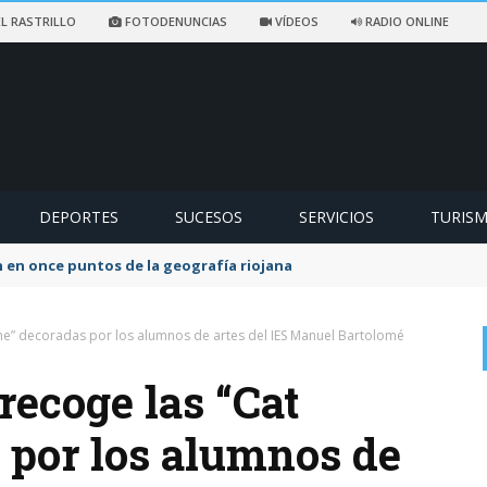
L RASTRILLO
FOTODENUNCIAS
VÍDEOS
RADIO ONLINE
DEPORTES
SUCESOS
SERVICIOS
TURIS
 en once puntos de la geografía riojana
me” decoradas por los alumnos de artes del IES Manuel Bartolomé
recoge las “Cat
por los alumnos de