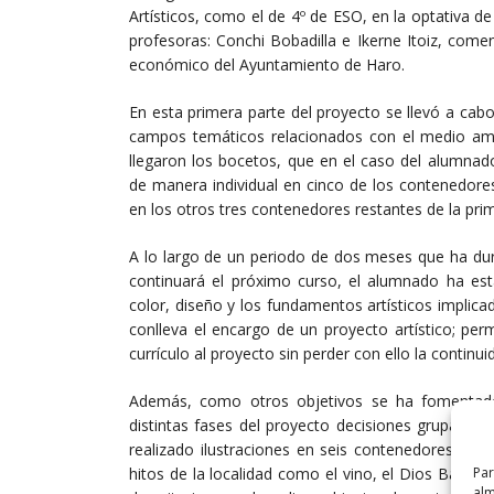
Artísticos, como el de 4º de ESO, en la optativa d
profesoras: Conchi Bobadilla e Ikerne Itoiz, come
económico del Ayuntamiento de Haro.
En esta primera parte del proyecto se llevó a cabo 
campos temáticos relacionados con el medio ambi
llegaron los bocetos, que en el caso del alumnado
de manera individual en cinco de los contenedore
en los otros tres contenedores restantes de la prim
A lo largo de un periodo de dos meses que ha dur
continuará el próximo curso, el alumnado ha est
color, diseño y los fundamentos artísticos implica
conlleva el encargo de un proyecto artístico; per
currículo al proyecto sin perder con ello la contin
Además, como otros objetivos se ha fomentado
distintas fases del proyecto decisiones grupales
realizado ilustraciones en seis contenedores habi
Par
hitos de la localidad como el vino, el Dios Baco, l
alm