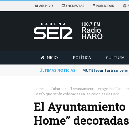
ARCHIVO
ENCUESTAS
PUBLICIDAD
E
INICIO
POLÍTICA
CULTURA
ÚLTIMAS NOTICIAS:
MUTE levantará su telón
Home
›
Cultura
›
El Ayuntamiento recoge las “Cat Ho
Cossío que serán colocadas en las colonias de Haro
El Ayuntamiento 
Home” decoradas 