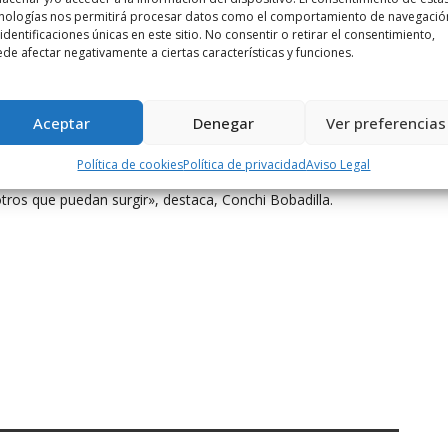
d, aunando en todos ellos la figura principal del gato.
nologías nos permitirá procesar datos como el comportamiento de navegació
 identificaciones únicas en este sitio. No consentir o retirar el consentimiento,
ltar que dentro del Departamento de Artes del instituto, nos
de afectar negativamente a ciertas características y funciones.
lsen el talento de nuestros estudiantes y que enriquezcan
, tanto profesorado como el alumnado estamos muy contentos
miento en este inspirador proyecto que esperamos sea bien
Aceptar
Denegar
Ver preferencias
do disfrutar de manera conjunta de esta experiencia cultural.
Política de cookies
Política de privacidad
Aviso Legal
a en nuestro alumnado y esperamos poder continuar en los
tros que puedan surgir», destaca, Conchi Bobadilla.