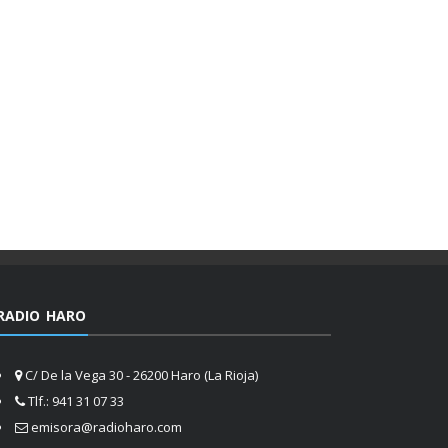
RADIO HARO
C/ De la Vega 30 - 26200 Haro (La Rioja)
Tlf.: 941 31 07 33
emisora@radioharo.com