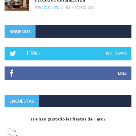
POR
RADIO HARO
4 AGOSTO, 2026
SIGUENOS
1.10K+
FOLLOWERS
LIKES
ENCUESTAS
¿Te han gustado las fiestas de Haro?
SI