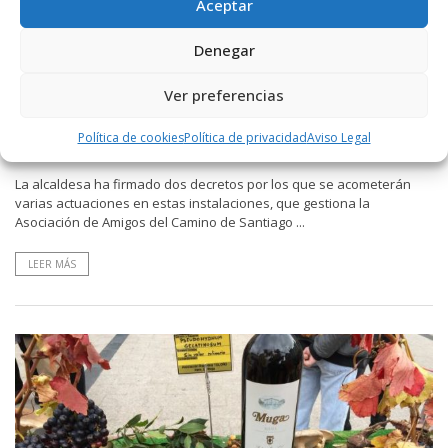
Aceptar
Denegar
POR
RADIO HARO
14 NOVIEMBRE, 2017
3197
6
Ver preferencias
El Ayuntamiento de Haro invierte más de
6.000 euros en mejorar el Albergue de
Política de cookies
Política de privacidad
Aviso Legal
Peregrinos
La alcaldesa ha firmado dos decretos por los que se acometerán
varias actuaciones en estas instalaciones, que gestiona la
Asociación de Amigos del Camino de Santiago ...
LEER MÁS