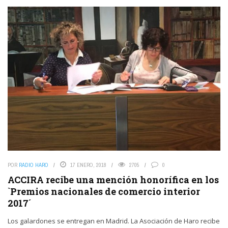
POR
RADIO HARO
17 ENERO, 2018
2705
0
ACCIRA recibe una mención honorífica en los
`Premios nacionales de comercio interior
2017´
Los galardones se entregan en Madrid. La Asociación de Haro recibe