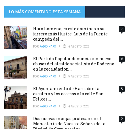
LO MÁS COMENTADO ESTA SEMANA
Haro homenajea este domingo a su
7
jarrero más ilustre, Luis de la Fuente,
campeón del ...
POR
RADIO HARO
4 AGOSTO, 2026
El Partido Popular denuncia «un nuevo
6
abuso» del alcalde socialista de Rodezno
en la recaudación ...
POR
RADIO HARO
5 AGOSTO, 2026
El Ayuntamiento de Haro abre la
5
escalera y los accesos a la calle San
Felices ...
POR
RADIO HARO
4 AGOSTO, 2026
Dos nuevas monjas profesan en el
2
Monasterio de Nuestra Señora de la
Piedad de Casalarreina