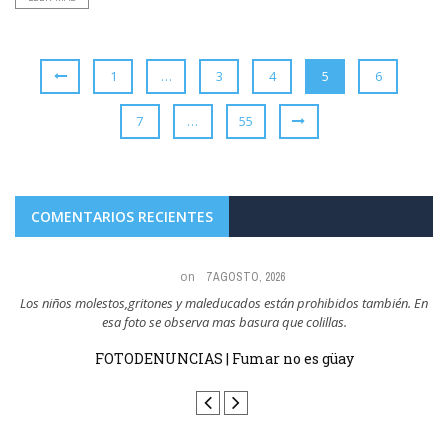
1
…
3
4
5
6
7
…
55
COMENTARIOS RECIENTES
on
7 AGOSTO, 2026
En
Todo el mundo sabe quién tira las colillas al suelo y son los que ejemplo
tienen ...
FOTODENUNCIAS | Fumar no es güay