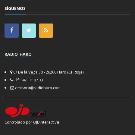
SÍGUENOS
RADIO HARO
C/ De la Vega 30 - 26200 Haro (La Rioja)
Tlf.: 941 31 07 33
emisora@radioharo.com
Controlado por OJDinteractiva