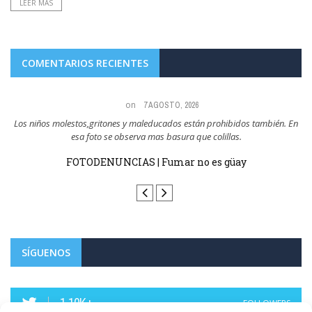
LEER MÁS
COMENTARIOS RECIENTES
on
7 AGOSTO, 2026
a,
Los niños molestos,gritones y maleducados están prohibidos también. En
esa foto se observa mas basura que colillas.
sin
FOTODENUNCIAS | Fumar no es güay
SÍGUENOS
1.10K+
FOLLOWERS