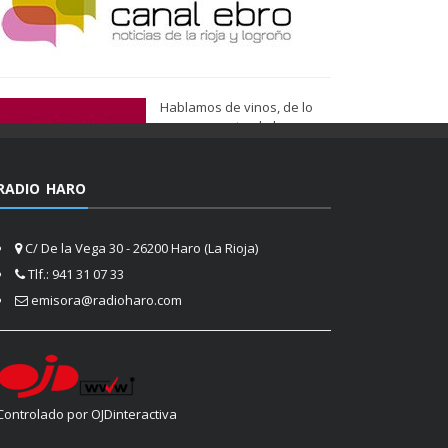
Hablamos de vinos, de lo
que nos gusta, de lo que
tenemos más cerca, de lo
que vemos cada día
cuando nos asomamos a la
RADIO HARO
vida.
Ser de Vinos
C/ De la Vega 30 - 26200 Haro (La Rioja)
Tlf.: 941 31 07 33
emisora@radioharo.com
Controlado por OJDinteractiva