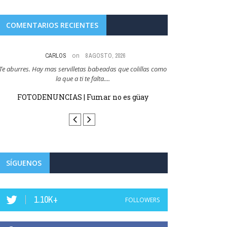
COMENTARIOS RECIENTES
on
CARLOS
8 AGOSTO, 2026
Te aburres. Hay mas servilletas babeadas que colillas como
Y esto es como cuan
la que a ti te falta....
que cer
FOTODENUNCIAS | Fumar no es güay
FOTODENUN
SÍGUENOS
1.10K+
FOLLOWERS