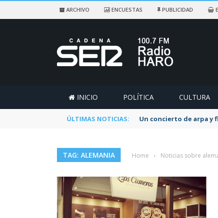
ARCHIVO
ENCUESTAS
PUBLICIDAD
E
INICIO
POLÍTICA
CULTURA
ÚLTIMAS NOTICIAS:
Un concierto de arpa y 
TAG: ALEMANIA
Home
›
Noticias sobre alem