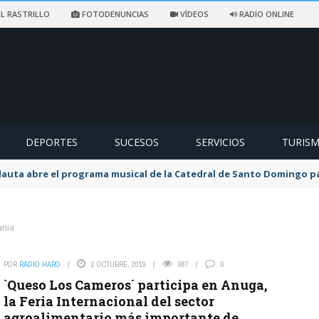
L RASTRILLO
FOTODENUNCIAS
VÍDEOS
RADIO ONLINE
DEPORTES
SUCESOS
SERVICIOS
TURIS
flauta abre el programa musical de la Catedral de Santo Domingo 
ania
POR
RADIO HARO
2 OCTUBRE, 2019
987
0
`Queso Los Cameros´ participa en Anuga,
la Feria Internacional del sector
agroalimentario más importante de