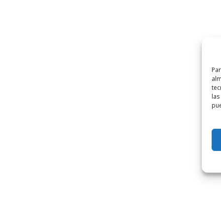
Par
alm
tec
las
pue