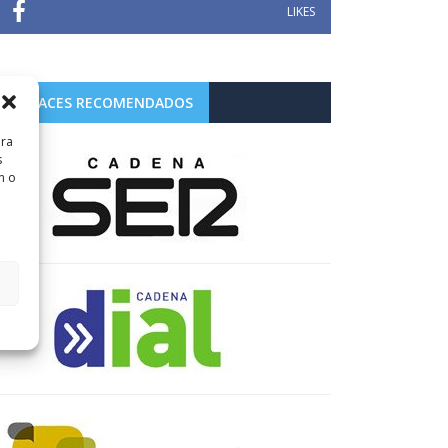
LIKES
ENLACES RECOMENDADOS
ara
s
n o