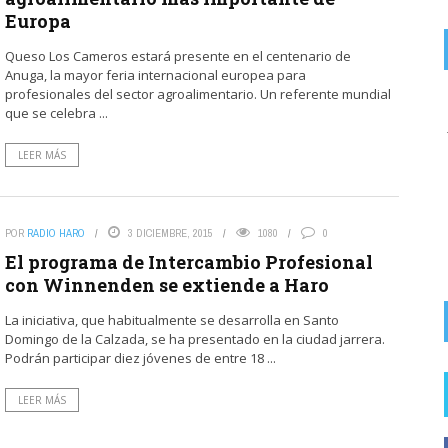
Europa
Queso Los Cameros estará presente en el centenario de
Anuga, la mayor feria internacional europea para
profesionales del sector agroalimentario. Un referente mundial
on
ZASCARIAS DEL EBRO ALTO.
8 AGOSTO, 2026
que se celebra ...
La foto puede ser de la China. Centrarse en la guarrerías de
los fumadores insolidarios que ...
LEER MÁS
FOTODENUNCIAS | Fumar no es güay
POR
RADIO HARO
3 DICIEMBRE, 2015
1080
0
El programa de Intercambio Profesional
con Winnenden se extiende a Haro
La iniciativa, que habitualmente se desarrolla en Santo
Domingo de la Calzada, se ha presentado en la ciudad jarrera.
Podrán participar diez jóvenes de entre 18 ...
LEER MÁS