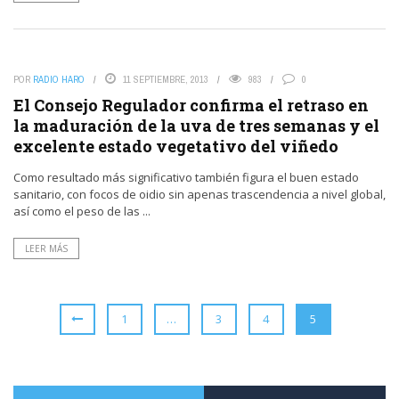
POR
RADIO HARO
11 SEPTIEMBRE, 2013
983
0
El Consejo Regulador confirma el retraso en
la maduración de la uva de tres semanas y el
excelente estado vegetativo del viñedo
Como resultado más significativo también figura el buen estado
sanitario, con focos de oidio sin apenas trascendencia a nivel global,
así como el peso de las ...
LEER MÁS
1
…
3
4
5