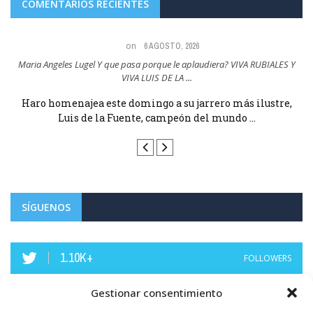
COMENTARIOS RECIENTES
on
6 AGOSTO, 2026
Maria Angeles Lugel Y que pasa porque le aplaudiera? VIVA RUBIALES Y
VIVA LUIS DE LA ...
E
Haro homenajea este domingo a su jarrero más ilustre,
Luis de la Fuente, campeón del mundo ...
SÍGUENOS
1.10K+
FOLLOWERS
Gestionar consentimiento
LIKES