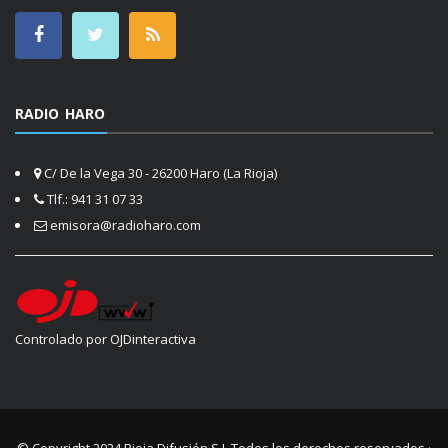
RADIO HARO
C/ De la Vega 30 - 26200 Haro (La Rioja)
Tlf.: 941 31 07 33
emisora@radioharo.com
Controlado por OJDinteractiva
© Copyright 2024
Rioja Difusión S.L.
Todos los derechos reservados ·