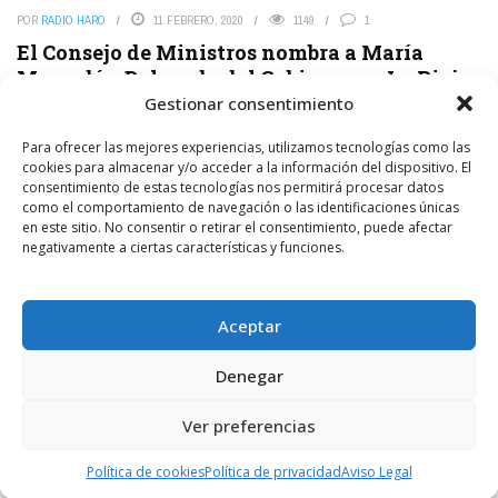
POR
RADIO HARO
11 FEBRERO, 2020
1149
1
El Consejo de Ministros nombra a María
Marrodán Delegada del Gobierno en La Rioja
Gestionar consentimiento
Raquel Pedraja sustituirá a Marrodán en el Congreso de los
Diputados. El Consejo de Ministros ha nombrado a María Marrodán
Para ofrecer las mejores experiencias, utilizamos tecnologías como las
como Delegada de Gobierno en La ...
cookies para almacenar y/o acceder a la información del dispositivo. El
consentimiento de estas tecnologías nos permitirá procesar datos
LEER MÁS
como el comportamiento de navegación o las identificaciones únicas
en este sitio. No consentir o retirar el consentimiento, puede afectar
negativamente a ciertas características y funciones.
COMENTARIOS RECIENTES
Aceptar
on
NAVA
7 AGOSTO, 2026
Denegar
Como todo lo que toca este pájaro a medias mal y tarde
Ver preferencias
 y
FOTODENUNCIAS | El parque de siempre
Política de cookies
Política de privacidad
Aviso Legal