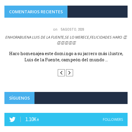
COMENTARIOS RECIENTES
on
5 AGOSTO, 2026
ENHORABUENA LUIS DE LA FUENTE,SE LO MERECE,FELICIDADES HARO 👏
👏👏👏👏👏
e
Haro homenajea este domingo a su jarrero más ilustre,
Luis de la Fuente, campeón del mundo ...
SÍGUENOS
1.10K+
FOLLOWERS