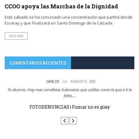
CCOO apoya las Marchas de la Dignidad
Este sábado se ha convocado una concentración que partirá desde
Ezcaray y que finalizará en Santo Domingo de la Calzada.
LEER MÁS
COMENTARIOS RECIENTES
on
CARLOS
8 AGOSTO, 2026
res
Te aburres. Hay mas servilletas babeadas que colillas como la que a ti te
Y
falta....
FOTODENUNCIAS | Fumar no es güay