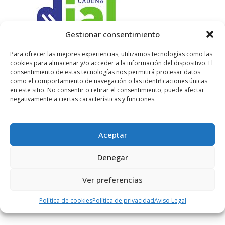
Gestionar consentimiento
Para ofrecer las mejores experiencias, utilizamos tecnologías como las
cookies para almacenar y/o acceder a la información del dispositivo. El
consentimiento de estas tecnologías nos permitirá procesar datos
como el comportamiento de navegación o las identificaciones únicas
en este sitio. No consentir o retirar el consentimiento, puede afectar
negativamente a ciertas características y funciones.
Hablamos de vinos, de lo
Aceptar
que nos gusta, de lo que
tenemos más cerca, de lo
Denegar
que vemos cada día
cuando nos asomamos a la
vida.
Ver preferencias
Ser de Vinos
Política de cookies
Política de privacidad
Aviso Legal