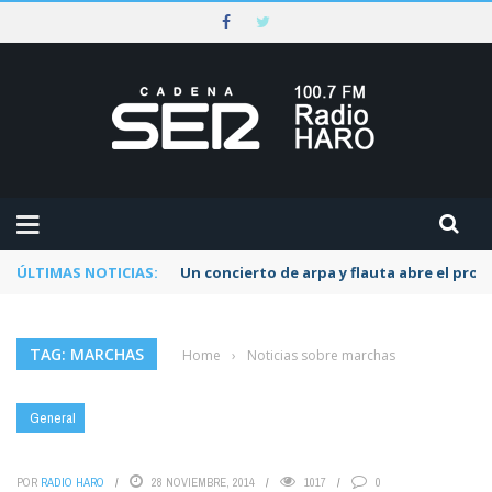
ÚLTIMAS NOTICIAS:
Un concierto de arpa y flauta abre el pr
TAG: MARCHAS
Home
›
Noticias sobre marchas
General
POR
RADIO HARO
28 NOVIEMBRE, 2014
1017
0