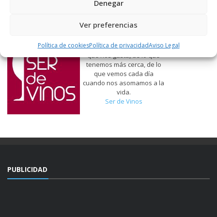
Denegar
Ver preferencias
Política de cookies
Política de privacidad
Aviso Legal
Hablamos de vinos, de lo
que nos gusta, de lo que
tenemos más cerca, de lo
que vemos cada día
cuando nos asomamos a la
vida.
Ser de Vinos
PUBLICIDAD