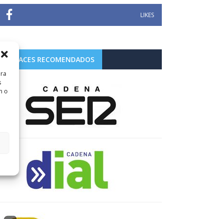
LIKES
ENLACES RECOMENDADOS
ara
s
n o