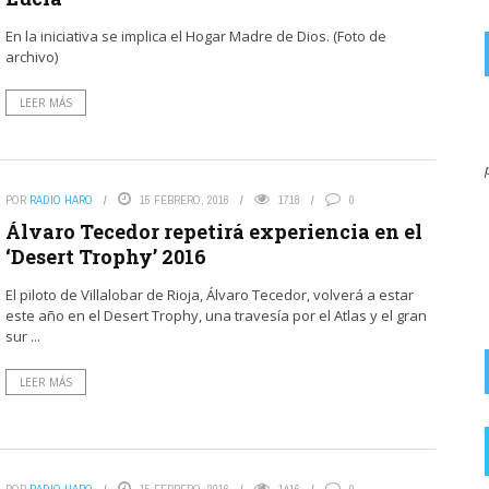
En la iniciativa se implica el Hogar Madre de Dios. (Foto de
archivo)
LEER MÁS
on
JARRERO
7 AGOSTO, 2026
El miedo que nos meten con el eclipse, en 1999 hubo otro
por la mañana, duro ...
POR
RADIO HARO
15 FEBRERO, 2016
1718
0
Salud recuerda que mirar directamente al
Álvaro Tecedor repetirá experiencia en el
eclipse solar sin protección homologada puede
‘Desert Trophy’ 2016
provocar lesiones irreversibles en ...
El piloto de Villalobar de Rioja, Álvaro Tecedor, volverá a estar
este año en el Desert Trophy, una travesía por el Atlas y el gran
sur ...
LEER MÁS
POR
RADIO HARO
15 FEBRERO, 2016
1416
0