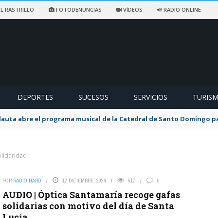
L RASTRILLO
FOTODENUNCIAS
VÍDEOS
RADIO ONLINE
DEPORTES
SUCESOS
SERVICIOS
TURIS
flauta abre el programa musical de la Catedral de Santo Domingo 
olidaridad
POR
RADIO HARO
12 DICIEMBRE, 2024
517
0
AUDIO | Óptica Santamaría recoge gafas
solidarias con motivo del día de Santa
Lucía