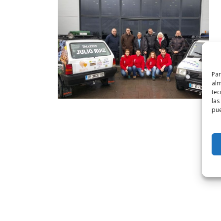
Par
alm
tec
las
pue