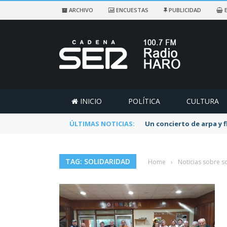
ARCHIVO
ENCUESTAS
PUBLICIDAD
E
INICIO
POLÍTICA
CULTURA
ÚLTIMAS NOTICIAS:
Un concierto de arpa y 
TAG: SOLIDARIDAD
Home
›
Noticias sobre s