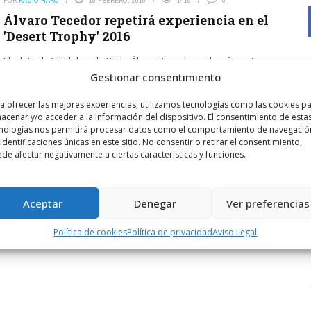
Álvaro Tecedor repetirá experiencia en el
'Desert Trophy' 2016
El piloto de Villalobar de Rioja, Álvaro Tecedor, volverá a estar
este año en el Desert Trophy, una travesía por el Atlas y el gran
Gestionar consentimiento
sur ...
a ofrecer las mejores experiencias, utilizamos tecnologías como las cookies p
LEER MÁS
acenar y/o acceder a la información del dispositivo. El consentimiento de esta
nologías nos permitirá procesar datos como el comportamiento de navegació
 identificaciones únicas en este sitio. No consentir o retirar el consentimiento,
de afectar negativamente a ciertas características y funciones.
Aceptar
Denegar
Ver preferencias
Política de cookies
Política de privacidad
Aviso Legal