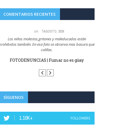
COMENTARIOS RECIENTES
on
7 AGOSTO, 2026
Los niños molestos,gritones y maleducados están
Todo el mundo sabe qu
prohibidos también. En esa foto se observa mas basura que
q
colillas.
FOTODENUN
FOTODENUNCIAS | Fumar no es güay
SÍGUENOS
1.10K+
FOLLOWERS