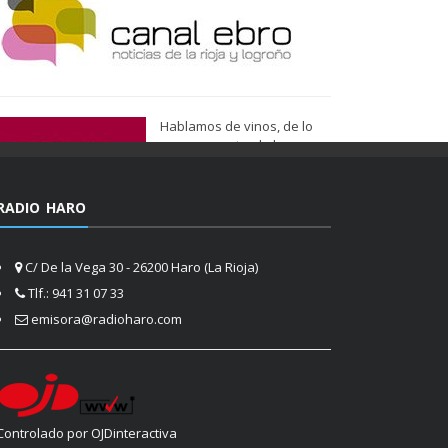
Hablamos de vinos, de lo
que nos gusta, de lo que
tenemos más cerca, de lo
que vemos cada día
cuando nos asomamos a la
RADIO HARO
vida.
Ser de Vinos
C/ De la Vega 30 - 26200 Haro (La Rioja)
Tlf.: 941 31 07 33
emisora@radioharo.com
Controlado por OJDinteractiva