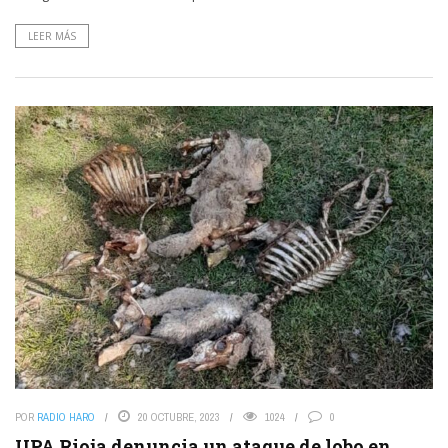
LEER MÁS
POR
RADIO HARO
20 OCTUBRE, 2023
1024
0
UPA Rioja denuncia un ataque de lobo en