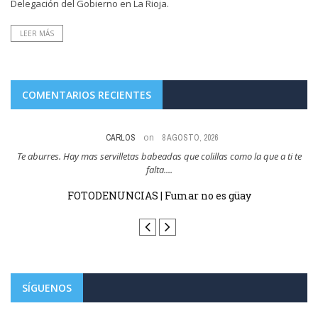
Delegación del Gobierno en La Rioja.
LEER MÁS
COMENTARIOS RECIENTES
on
CARLOS
8 AGOSTO, 2026
res
Te aburres. Hay mas servilletas babeadas que colillas como la que a ti te
Y
falta....
FOTODENUNCIAS | Fumar no es güay
SÍGUENOS