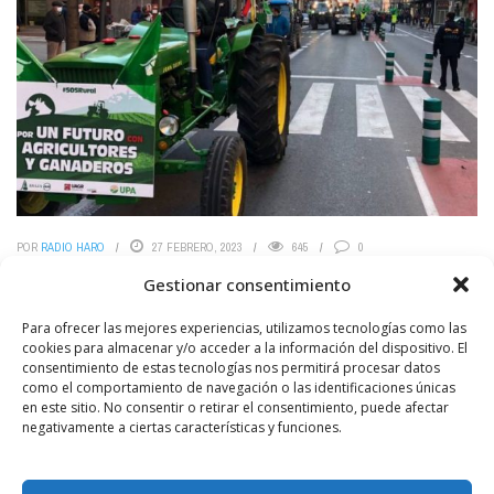
POR
RADIO HARO
27 FEBRERO, 2023
645
0
UPA Rioja no acudirá a la tractorada
Gestionar consentimiento
convocada por ARAG –ASAJA
Para ofrecer las mejores experiencias, utilizamos tecnologías como las
La Unión de Pequeños Agricultores y Ganaderos de La Rioja (UPA
cookies para almacenar y/o acceder a la información del dispositivo. El
Rioja) anuncia que no se sumará a la tractorada del próximo 2 de
consentimiento de estas tecnologías nos permitirá procesar datos
marzo. La ...
como el comportamiento de navegación o las identificaciones únicas
en este sitio. No consentir o retirar el consentimiento, puede afectar
negativamente a ciertas características y funciones.
LEER MÁS