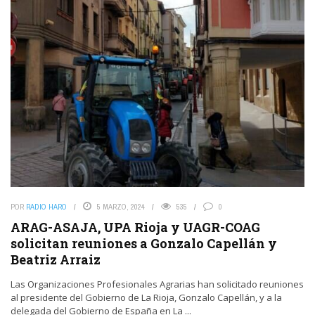
POR
RADIO HARO
5 MARZO, 2024
535
0
ARAG-ASAJA, UPA Rioja y UAGR-COAG
solicitan reuniones a Gonzalo Capellán y
Beatriz Arraiz
Las Organizaciones Profesionales Agrarias han solicitado reuniones
al presidente del Gobierno de La Rioja, Gonzalo Capellán, y a la
delegada del Gobierno de España en La ...