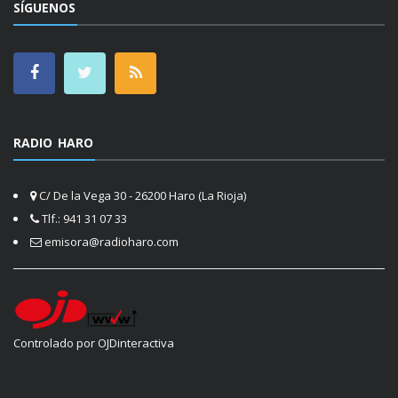
SÍGUENOS
RADIO HARO
C/ De la Vega 30 - 26200 Haro (La Rioja)
Tlf.: 941 31 07 33
emisora@radioharo.com
Controlado por OJDinteractiva