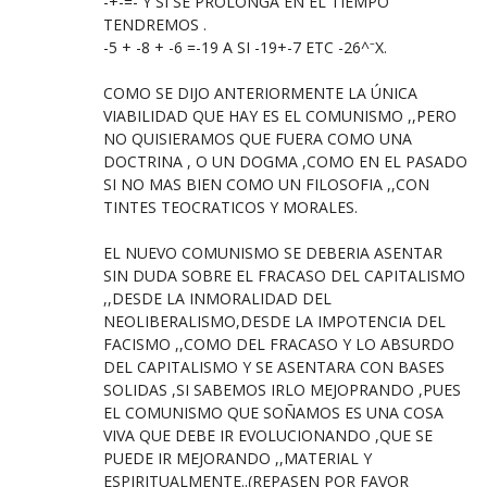
-+-=- Y SI SE PROLONGA EN EL TIEMPO
TENDREMOS .
-5 + -8 + -6 =-19 A SI -19+-7 ETC -26^⁻X.
COMO SE DIJO ANTERIORMENTE LA ÚNICA
VIABILIDAD QUE HAY ES EL COMUNISMO ,,PERO
NO QUISIERAMOS QUE FUERA COMO UNA
DOCTRINA , O UN DOGMA ,COMO EN EL PASADO
SI NO MAS BIEN COMO UN FILOSOFIA ,,CON
TINTES TEOCRATICOS Y MORALES.
EL NUEVO COMUNISMO SE DEBERIA ASENTAR
SIN DUDA SOBRE EL FRACASO DEL CAPITALISMO
,,DESDE LA INMORALIDAD DEL
NEOLIBERALISMO,DESDE LA IMPOTENCIA DEL
FACISMO ,,COMO DEL FRACASO Y LO ABSURDO
DEL CAPITALISMO Y SE ASENTARA CON BASES
SOLIDAS ,SI SABEMOS IRLO MEJOPRANDO ,PUES
EL COMUNISMO QUE SOÑAMOS ES UNA COSA
VIVA QUE DEBE IR EVOLUCIONANDO ,QUE SE
PUEDE IR MEJORANDO ,,MATERIAL Y
ESPIRITUALMENTE..(REPASEN POR FAVOR