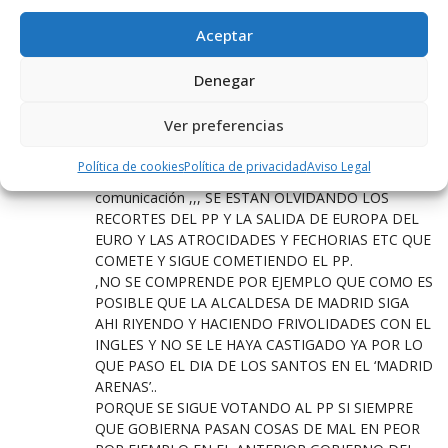
PP Y LO QUE HACE EL PP ES LO QUE HACE
BARCENAS Y ENTODO CASO PECARIA DE
Aceptar
INEPTITUD LA COSPEDAL QUE COMO
SECRETARIA NACIONAL DEL PP TENIA QUE
Denegar
HABER SUPERVISADO SUS CUENTAS Y
ANOMALIAS Y DEMAS.
Ver preferencias
ESTA ES SUSCINTAMENT LA DEDUCCION LOGICA
DE MUCHOS INTELECTUALES Y CON TANTAS
Política de cookies
Política de privacidad
Aviso Legal
DISCUSIONES INUTILES Y DE LOS MEDIOS DE
comunicación ,,, SE ESTAN OLVIDANDO LOS
RECORTES DEL PP Y LA SALIDA DE EUROPA DEL
EURO Y LAS ATROCIDADES Y FECHORIAS ETC QUE
COMETE Y SIGUE COMETIENDO EL PP.
,NO SE COMPRENDE POR EJEMPLO QUE COMO ES
POSIBLE QUE LA ALCALDESA DE MADRID SIGA
AHI RIYENDO Y HACIENDO FRIVOLIDADES CON EL
INGLES Y NO SE LE HAYA CASTIGADO YA POR LO
QUE PASO EL DIA DE LOS SANTOS EN EL ‘MADRID
ARENAS’..
PORQUE SE SIGUE VOTANDO AL PP SI SIEMPRE
QUE GOBIERNA PASAN COSAS DE MAL EN PEOR