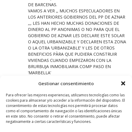
DE BARCENAS.
VAMOS A VER ,, MUCHOS ESPECULADORES EN
LOS ANTERIORES GOBIERNOS DEL PP DE AZNAR
,,, LES HAN HECHO MUCHAS DONACIONES DE
DINERO AL PP ANONIMAS O NO PARA QUE EL
GOBIERNO DE AZNAR LES DECLARE ESTE SOLAR
O AQUEL URBANIZABLE Y DECLAREN ESTA ZONA
O LA OTRA ‘URBANIZABLE’ Y LES DE OTROS
BENEFICIOS PÀRA QUE PUDIERA CONSTRUIR
VIVIENDAS CUANDO EMPEZARON CON LA
BRURBUJA INMOBILIARIA COMP PASO EN
‘MARBELLA’
PERO A ESCALA NACIONAL.
Gestionar consentimiento
POR LO TANTO BARCENAS QUE ERA CONTABLE
REPRESENTANTE OFICIAL DEL PP DECLARADO YA
Para ofrecer las mejores experiencias, utilizamos tecnologías como las
OFICIALMENTE POR LA AUDIENCIA NACIONAL,ES
cookies para almacenar y/o acceder a la información del dispositivo. El
LOGICO QUE PARA DISIMULAR EL DINERO LO
consentimiento de estas tecnologías nos permitirá procesar datos
TIENE BARCENAS Y SE LO HA IDO ABONANDO
como el comportamiento de navegación o las identificaciones únicas
POCO A POCO AL PP Y A SU VEZ EL PP TIENE
en este sitio. No consentir o retirar el consentimiento, puede afectar
negativamente a ciertas características y funciones.
BIEN MIRADO Y RETRIBUIDO A BARCENAS A SI
QUE LO QUE HACE BARCENAS ES LO QUE HACE EL