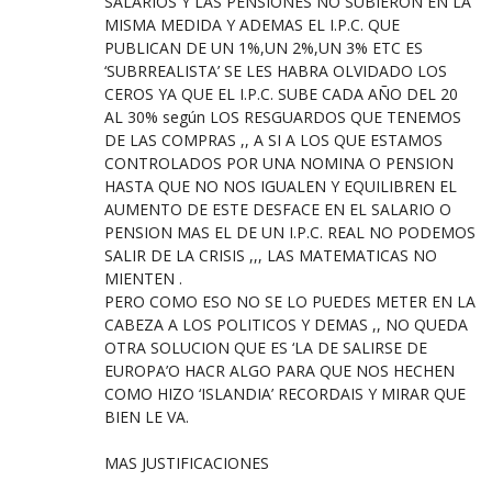
SALARIOS Y LAS PENSIONES NO SUBIERON EN LA
MISMA MEDIDA Y ADEMAS EL I.P.C. QUE
PUBLICAN DE UN 1%,UN 2%,UN 3% ETC ES
‘SUBRREALISTA’ SE LES HABRA OLVIDADO LOS
CEROS YA QUE EL I.P.C. SUBE CADA AÑO DEL 20
AL 30% según LOS RESGUARDOS QUE TENEMOS
DE LAS COMPRAS ,, A SI A LOS QUE ESTAMOS
CONTROLADOS POR UNA NOMINA O PENSION
HASTA QUE NO NOS IGUALEN Y EQUILIBREN EL
AUMENTO DE ESTE DESFACE EN EL SALARIO O
PENSION MAS EL DE UN I.P.C. REAL NO PODEMOS
SALIR DE LA CRISIS ,,, LAS MATEMATICAS NO
MIENTEN .
PERO COMO ESO NO SE LO PUEDES METER EN LA
CABEZA A LOS POLITICOS Y DEMAS ,, NO QUEDA
OTRA SOLUCION QUE ES ‘LA DE SALIRSE DE
EUROPA’O HACR ALGO PARA QUE NOS HECHEN
COMO HIZO ‘ISLANDIA’ RECORDAIS Y MIRAR QUE
BIEN LE VA.
MAS JUSTIFICACIONES