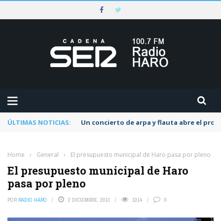
ÚLTIMAS NOTICIAS:
Un concierto de arpa y flauta abre el pr
Home
›
General
›
El presupuesto municipal de Haro pasa por pleno
El presupuesto municipal de Haro
pasa por pleno
POR
RADIO HARO
2 DICIEMBRE, 2013
1014
0