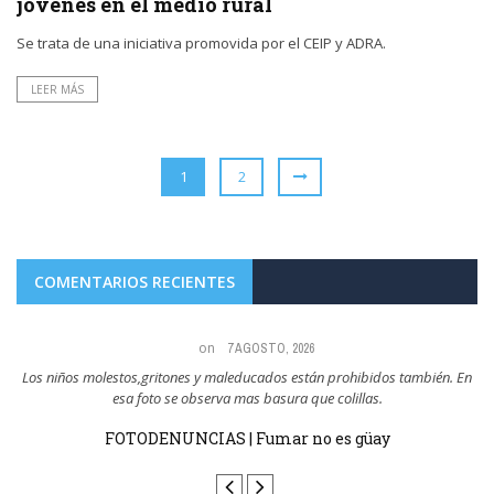
jóvenes en el medio rural
Se trata de una iniciativa promovida por el CEIP y ADRA.
LEER MÁS
1
2
COMENTARIOS RECIENTES
on
7 AGOSTO, 2026
 En
Todo el mundo sabe quién tira las colillas al suelo y son los que ejemplo
tienen ...
FOTODENUNCIAS | Fumar no es güay