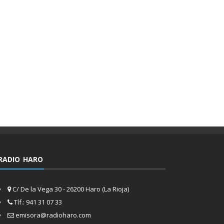
RADIO HARO
C/ De la Vega 30 - 26200 Haro (La Rioja)
Tlf.: 941 31 07 33
emisora@radioharo.com