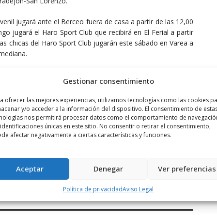
Pradejón-San Lorenzo.
uvenil jugará ante el Berceo fuera de casa a partir de las 12,00
ingo jugará el Haro Sport Club que recibirá en El Ferial a partir
 las chicas del Haro Sport Club jugarán este sábado en Varea a
amediana.
ne preparada una salida de montaña por la Travesía Valle del
Gestionar consentimiento
rra de más de 1.200 metros.
a ofrecer las mejores experiencias, utilizamos tecnologías como las cookies p
acenar y/o acceder a la información del dispositivo. El consentimiento de esta
nologías nos permitirá procesar datos como el comportamiento de navegació
 identificaciones únicas en este sitio. No consentir o retirar el consentimiento,
de afectar negativamente a ciertas características y funciones.
Aceptar
Denegar
Ver preferencias
HARO JUVENIL
HARO SPORT CLUB
LA CALZADA
VOLEIBOL
VOLEY
Política de privacidad
Aviso Legal