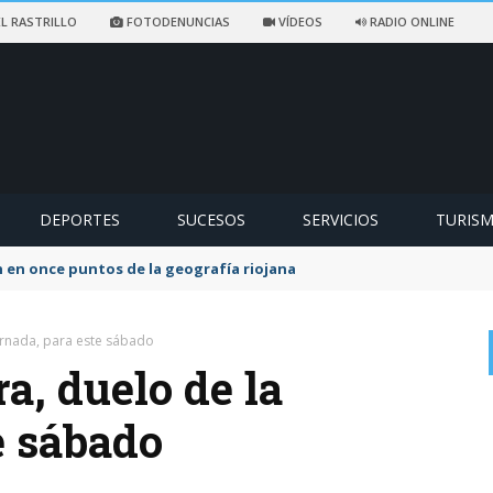
L RASTRILLO
FOTODENUNCIAS
VÍDEOS
RADIO ONLINE
DEPORTES
SUCESOS
SERVICIOS
TURIS
ccidentado en un sendero de Ezcaray
ornada, para este sábado
a, duelo de la
e sábado
0