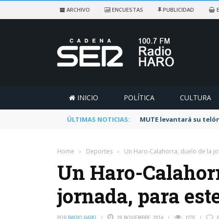
ARCHIVO
ENCUESTAS
PUBLICIDAD
E
INICIO
POLÍTICA
CULTURA
ÚLTIMAS NOTICIAS:
Rescatado un ciclista a
Home
›
Deportes
›
Un Haro-Calahorra, duelo de la j
Un Haro-Calahorr
jornada, para est
POR
RADIO HARO
28 NOVIEMBRE, 2014
1278