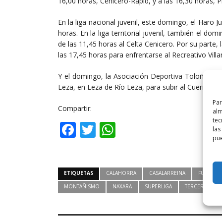
16,00 horas, Cenicero-Rapid, y a las 16,30 horas, 
En la liga nacional juvenil, este domingo, el Haro J
horas. En la liga territorial juvenil, también el dom
de las 11,45 horas al Celta Cenicero. Por su parte,
las 17,45 horas para enfrentarse al Recreativo Vill
Y el domingo, la Asociación Deportiva Toloño tie
Leza, en Leza de Río Leza, para subir al Cuernosie
Par
Compartir:
alm
tec
Facebook
Twitter
WhatsApp
las
pue
ETIQUETAS
CALAHORRA
CASALARREINA
FUTBOL
MONTAÑISMO
NAXARA
SUPERLIGA
TERCERA