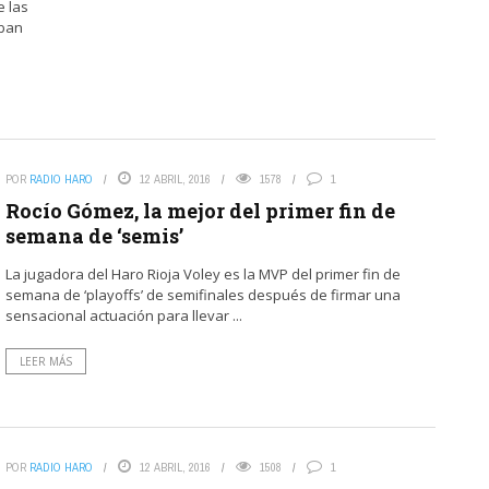
e las
aban
POR
RADIO HARO
12 ABRIL, 2016
1578
1
Rocío Gómez, la mejor del primer fin de
semana de ‘semis’
La jugadora del Haro Rioja Voley es la MVP del primer fin de
semana de ‘playoffs’ de semifinales después de firmar una
sensacional actuación para llevar ...
LEER MÁS
POR
RADIO HARO
12 ABRIL, 2016
1508
1