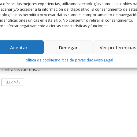
LEER MÁS
a ofrecer las mejores experiencias, utilizamos tecnologías como las cookies p
acenar y/o acceder a la información del dispositivo. El consentimiento de esta
nologías nos permitirá procesar datos como el comportamiento de navegació
 identificaciones únicas en este sitio. No consentir o retirar el consentimiento,
de afectar negativamente a ciertas características y funciones.
POR
RADIO HARO
16 ABRIL, 2016
1450
0
A un triunfo de la gran final
Aceptar
Denegar
Ver preferencias
El Haro Rioja Voley vence en el tercer partido de la serie de
Política de cookies
Política de privacidad
Aviso Legal
semifinales 3-1 y pone al Fígaro Peluqueros Haris de Tenerife
contra las cuerdas. ...
LEER MÁS