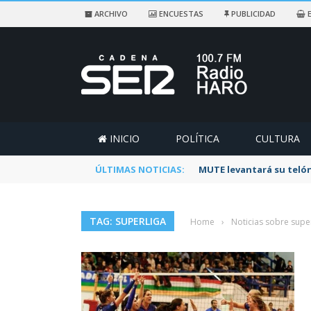
ARCHIVO
ENCUESTAS
PUBLICIDAD
E
INICIO
POLÍTICA
CULTURA
ÚLTIMAS NOTICIAS:
Rescatado un ciclista a
TAG: SUPERLIGA
Home
›
Noticias sobre supe