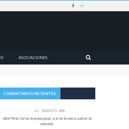
MO
ASOCIACIONES
COMENTARIOS RECIENTES
on
6 AGOSTO, 2026
Abel Pérez Gil no te preocupes, a el no le van a cobrar la
Maria Angeles Lugel
entrada.
RUBIAL