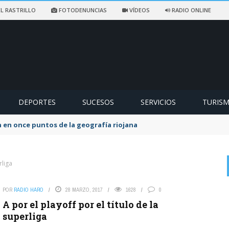
L RASTRILLO
FOTODENUNCIAS
VÍDEOS
RADIO ONLINE
DEPORTES
SUCESOS
SERVICIOS
TURIS
ccidentado en un sendero de Ezcaray
rliga
POR
RADIO HARO
28 MARZO, 2017
1628
0
on
EX SOCIALISTA
6 AGOSTO, 2026
A por el playoff por el título de la
Lo que queda del Psoe a lo suyo. La lio yo y la culpa de los ...
superliga
El Partido Popular denuncia «un nuevo abuso»