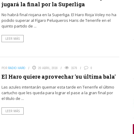
jugará la final por la Superliga
No habrá final riojana en la Superliga. El Haro Rioja Voley no ha
podido superar al Fígaro Peluqueros Haris de Tenerife en el
quinto partido de ...
LEER MÁS
POR
RADIO HARO
20 ABRIL, 2016
1576
0
El Haro quiere aprovechar 'su última bala'
Las azules intentarán quemar esta tarde en Tenerife el último
cartucho que les queda para lograr el pase a la gran final por
el título de ...
LEER MÁS