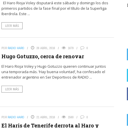
El Haro Rioja Voley disputará este sábado y domingo los dos
del alcalde socialista de Rodezno en la
primeros partidos de la fase final por el título de la Superliga
recaudación de ...
Iberdrola. Este ...
LEER MÁS
POR
RADIO HARO
26 ABRIL, 2016
1679
0
Hugo Gotuzzo, cerca de renovar
El Haro Rioja Voley y Hugo Gotuzzo quieren continuar juntos
una temporada más. ‘Hay buena voluntad’, ha confesado el
entrenador argentino en Ser Deportivos de RADIO ...
LEER MÁS
POR
RADIO HARO
21 ABRIL, 2016
1560
0
El Haris de Tenerife derrota al Haro y