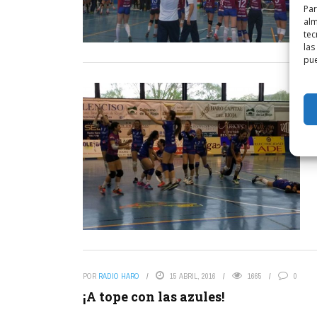
Par
alm
tec
las
pue
POR
RADIO HARO
15 ABRIL, 2016
1665
0
¡A tope con las azules!