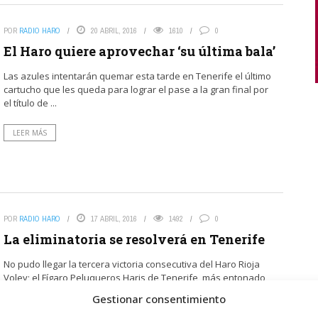
POR
RADIO HARO
20 ABRIL, 2016
1610
0
El Haro quiere aprovechar ‘su última bala’
Las azules intentarán quemar esta tarde en Tenerife el último
cartucho que les queda para lograr el pase a la gran final por
el título de ...
LEER MÁS
POR
RADIO HARO
17 ABRIL, 2016
1492
0
La eliminatoria se resolverá en Tenerife
No pudo llegar la tercera victoria consecutiva del Haro Rioja
Voley; el Fígaro Peluqueros Haris de Tenerife, más entonado
que este sábado, cometió menos errores que ...
Gestionar consentimiento