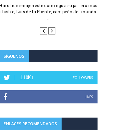
Haro homenajea este domingo a su jarrero más
Haro homenajea 
ilustre, Luis de la Fuente, campeón del mundo
ilustre, Luis d
...
SÍGUENOS
1.10K+
FOLLOWERS
LIKES
ENLACES RECOMENDADOS