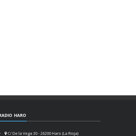
RADIO HARO
C/ De la Vega 30 - 26200 Haro (La Rioja)