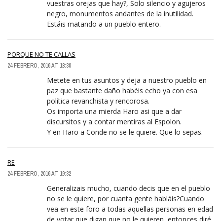
vuestras orejas que hay?, Solo silencio y agujeros
negro, monumentos andantes de la inutilidad.
Estáis matando a un pueblo entero.
PORQUE NO TE CALLAS
24 FEBRERO, 2016 AT 18:30
Metete en tus asuntos y deja a nuestro pueblo en
paz que bastante daño habéis echo ya con esa
política revanchista y rencorosa.
Os importa una mierda Haro asi que a dar
discursitos y a contar mentiras al Espolon.
Y en Haro a Conde no se le quiere. Que lo sepas.
RE
24 FEBRERO, 2016 AT 19:32
Generalizais mucho, cuando decis que en el pueblo
no se le quiere, por cuanta gente habláis?Cuando
vea en este foro a todas aquellas personas en edad
de votar que digan que no le quieren, entonces diré